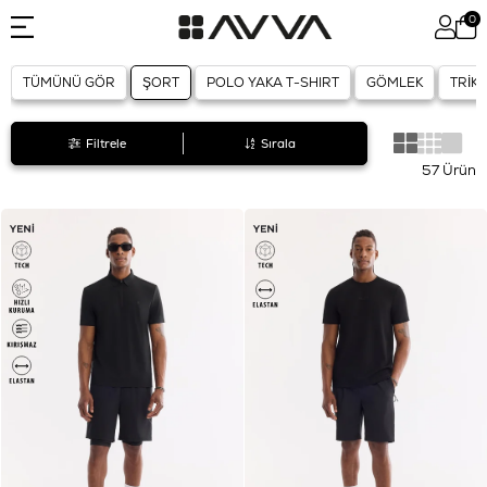
0
TÜMÜNÜ GÖR
ŞORT
POLO YAKA T-SHIRT
GÖMLEK
TRİKO
Filtrele
Sırala
57 Ürün