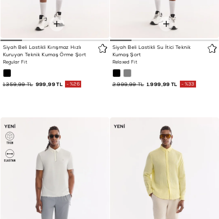
Siyah Beli Lastikli Kırışmaz Hızlı
Siyah Beli Lastikli Su İtici Teknik
Kuruyan Teknik Kumaş Örme Şort
Kumaş Şort
Regular Fit
Relaxed Fit
1.359,99 TL
999,99 TL
%26
2.999,99 TL
1.999,99 TL
%33