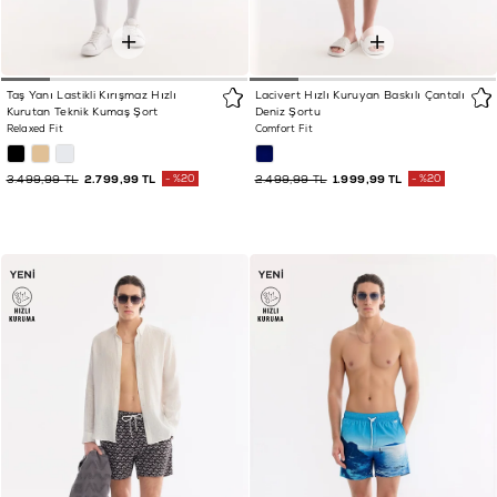
Taş Yanı Lastikli Kırışmaz Hızlı
Lacivert Hızlı Kuruyan Baskılı Çantalı
Kurutan Teknik Kumaş Şort
Deniz Şortu
Relaxed Fit
Comfort Fit
3.499,99 TL
2.799,99 TL
%20
2.499,99 TL
1.999,99 TL
%20