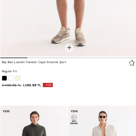
Bej Beli Lastikli Yandan Cepli İnterlok Şort
Regular Fit
2.499,99 TL
1.199,99 TL
%52