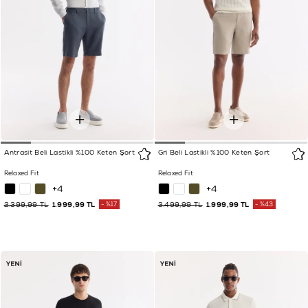
Antrasit Beli Lastikli %100 Keten Şort
Gri Beli Lastikli %100 Keten Şort
Relaxed Fit
Relaxed Fit
+4
+4
2.399,99 TL
1.999,99 TL
%17
3.499,99 TL
1.999,99 TL
%43