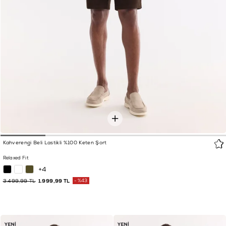
Kahverengi Beli Lastikli %100 Keten Şort
Relaxed Fit
+4
3.499,99 TL
1.999,99 TL
%43