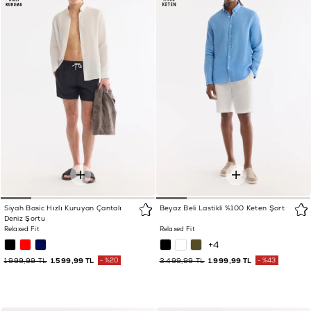
Siyah Basic Hızlı Kuruyan Çantalı
Beyaz Beli Lastikli %100 Keten Şort
Deniz Şortu
Relaxed Fit
Relaxed Fit
+4
1.999,99 TL
1.599,99 TL
%20
3.499,99 TL
1.999,99 TL
%43