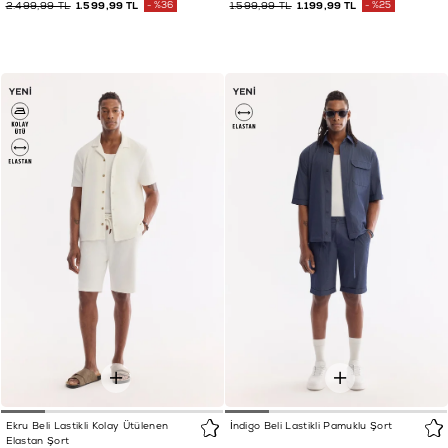
2.499,99 TL
1.599,99 TL
%36
1.599,99 TL
1.199,99 TL
%25
Ekru Beli Lastikli Kolay Ütülenen
İndigo Beli Lastikli Pamuklu Şort
Elastan Şort