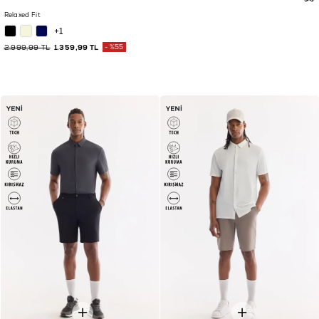
Relaxed Fit
+1
2.999,99 TL
1.359,99 TL
%55