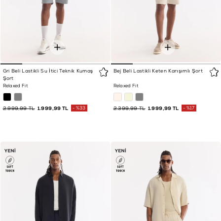
Gri Beli Lastikli Su İtici Teknik Kumaş
Bej Beli Lastikli Keten Karışımlı Şort
Şort
Relaxed Fit
Relaxed Fit
2.999,99 TL
1.999,99 TL
%33
2.399,99 TL
1.999,99 TL
%17