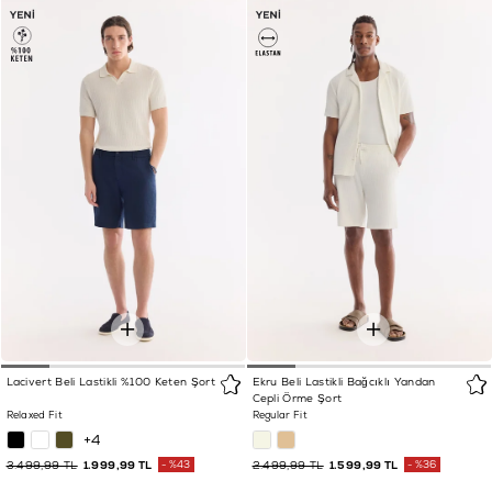
Lacivert Beli Lastikli %100 Keten Şort
Ekru Beli Lastikli Bağcıklı Yandan
Cepli Örme Şort
Relaxed Fit
Regular Fit
+4
3.499,99 TL
1.999,99 TL
%43
2.499,99 TL
1.599,99 TL
%36