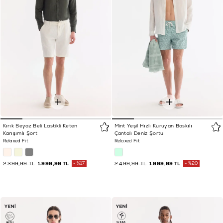
Kırık Beyaz Beli Lastikli Keten
Mint Yeşil Hızlı Kuruyan Baskılı
Karışımlı Şort
Çantalı Deniz Şortu
Relaxed Fit
Relaxed Fit
2.399,99 TL
1.999,99 TL
%17
2.499,99 TL
1.999,99 TL
%20