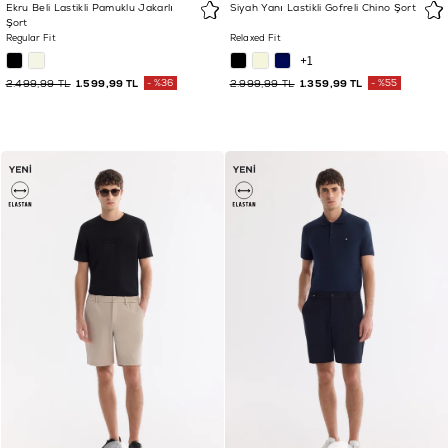
Ekru Beli Lastikli Pamuklu Jakarlı
Siyah Yanı Lastikli Gofreli Chino Şort
Şort
Regular Fit
Relaxed Fit
+1
2.499,99 TL
1.599,99 TL
%36
2.999,99 TL
1.359,99 TL
%55