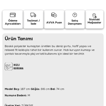
Stoktaki
Ödeme
Teslimat /
Satış
AVVA Puan
Mağazalar
Ayrıcalıkları
İade
Danışmanı
Ürün Tanımı
Baskılı polyester kumaştan üretilen bu deniz şortu, hafif yapısı ve
relaxed fit kalıbıyla rahat bir kullanım sunar. Hızlı kuruyan kumaşı ve
çantalı tasarımıyla plaj ve tatil kullanımı için ideal bir tercihtir.
Model Boy:
187 cm
Göğüs:
96 cm
Bel:
74 cm
Numune Bedeni:
M
Üretim Yeri:
TÜRKİYE