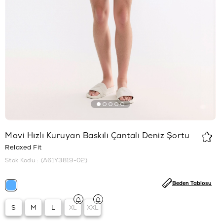
Mavi Hızlı Kuruyan Baskılı Çantalı Deniz Şortu
Relaxed Fit
Stok Kodu
(A61Y3819-02)
Beden Tablosu
S
M
L
XL
XXL