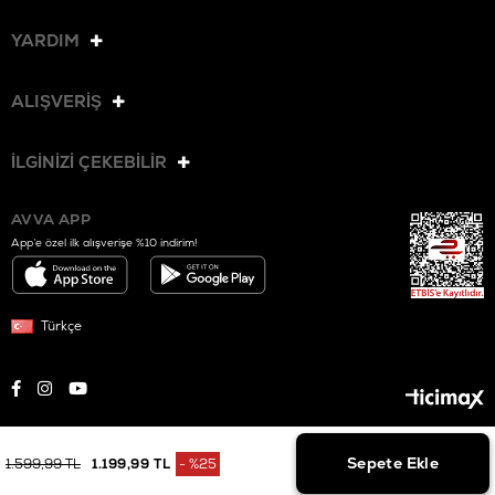
YARDIM
ALIŞVERİŞ
İLGİNİZİ ÇEKEBİLİR
AVVA APP
App’e özel ilk alışverişe %10 indirim!
Türkçe
© 2025 AVVA. Tüm hakları saklıdır.
1.599,99 TL
1.199,99 TL
%
25
İndirim