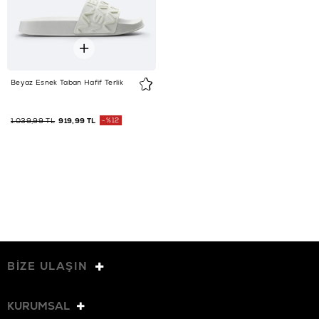
Beyaz Esnek Taban Hafif Terlik
1.039,99 TL
919,99 TL
%12
BİZE ULAŞIN
KURUMSAL