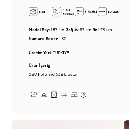
Model Boy:
187 cm
Göğüs:
97 cm
Bel:
76 cm
Numune Bedeni:
32
Üretim Yeri:
TÜRKİYE
Ürün İçeriği
%88 Poliamid %12 Elastan