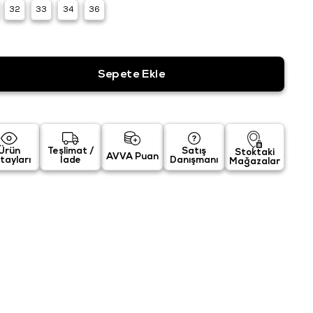
32
33
34
36
Ürün
Teslimat /
Satış
Stoktaki
AVVA Puan
tayları
İade
Danışmanı
Mağazalar