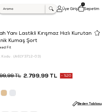
0
Üye Girişi
Sepetim
ah Yanı Lastikli Kırışmaz Hızlı Kurutan
knik Kumaş Şort
xed Fit
k Kodu
(A61Y3712-03)
2.799,99 TL
499,99 TL
%
20
İndirim
Beden Tablosu