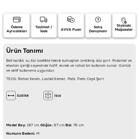
Stoktaki
Ödeme
Teslimat /
Satış
AVVA Puan
Mağazalar
Ayrıcalıkları
İade
Danışmanı
Ürün Tanımı
Beli lastikli, su itici özellikte teknik kumaştan üretilmiş düz şort. Poliamid ve
elastan içeriği sayesinde hafif, esnek ve rahat bir kullanım sunar. Günlük
ve aktif kullanıma uygundur.
TEOS: Rahat Kesim, Lastikli Kemer, Patlı, Fleto Cepli Şort
Model Boy:
187 cm
Göğüs:
97 cm
Bel:
76 cm
Numune Bedeni:
M