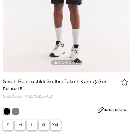
Siyah Beli Lastikli Su İtici Teknik Kumaş Şort
Relaxed Fit
Stok Kodu
(A61Y3655-03)
Beden Tablosu
S
M
L
XL
XXL