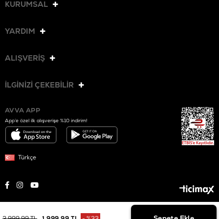
KURUMSAL
YARDIM
ALIŞVERİŞ
İLGİNİZİ ÇEKEBİLİR
AVVA APP
App’e özel ilk alışverişe %10 indirim!
Türkçe
© 2025 AVVA. Tüm hakları saklıdır.
2.999,99 TL
1.999,99 TL
%
33