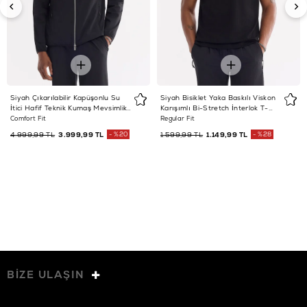
Siyah Çıkarılabilir Kapüşonlu Su
Siyah Bisiklet Yaka Baskılı Viskon
İtici Hafif Teknik Kumaş Mevsimlik
Karışımlı Bi-Stretch İnterlok T-
Mont
Shirt
Comfort Fit
Regular Fit
4.999,99 TL
3.999,99 TL
%20
1.599,99 TL
1.149,99 TL
%28
BİZE ULAŞIN