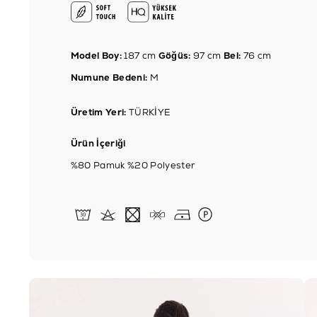
Model Boy:
187 cm
Göğüs:
97 cm
Bel:
76 cm
Numune Bedeni:
M
Üretim Yeri:
TÜRKİYE
Ürün İçeriği
%80 Pamuk %20 Polyester