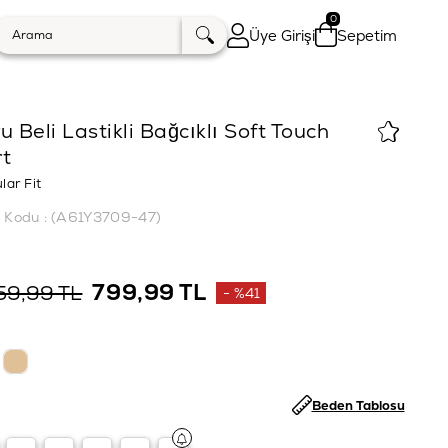
0
Üye Girişi
Sepetim
u Beli Lastikli Bağcıklı Soft Touch
rt
lar Fit
k Kodu
(A61Y3709-47)
799,99 TL
59,99 TL
%
41
İndirim
Beden Tablosu