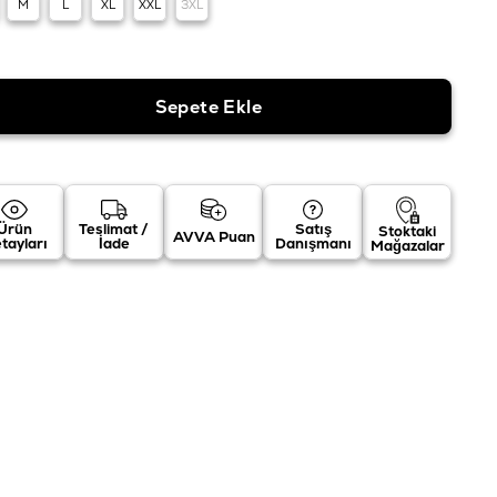
M
L
XL
XXL
3XL
Ürün
Teslimat /
Satış
Stoktaki
AVVA Puan
tayları
İade
Danışmanı
Mağazalar