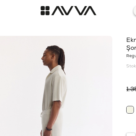
Ekr
Şo
Regu
Sto
1.3