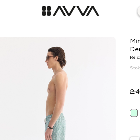
Min
De
Rela
Sto
2.