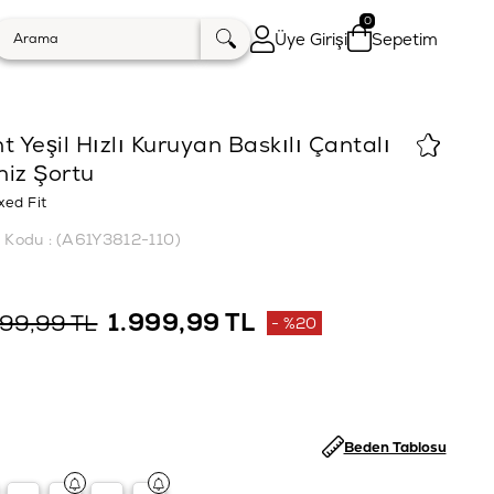
0
Üye Girişi
Sepetim
t Yeşil Hızlı Kuruyan Baskılı Çantalı
niz Şortu
xed Fit
k Kodu
(A61Y3812-110)
1.999,99 TL
499,99 TL
%
20
İndirim
Beden Tablosu