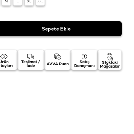
M
L
XL
XXL
Ürün
Teslimat /
Satış
Stoktaki
AVVA Puan
tayları
İade
Danışmanı
Mağazalar