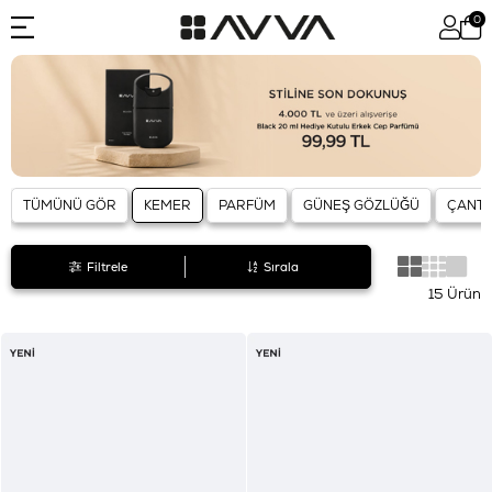
0
TÜMÜNÜ GÖR
KEMER
PARFÜM
GÜNEŞ GÖZLÜĞÜ
ÇANT
Filtrele
Sırala
15 Ürün