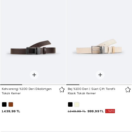
Kahverengi %100 Deri Dikdörtgen
Bej %100 Deri | Süet Çift Taraflı
Tokalı Kemer
Klasik Tokalı Kemer
1.439,99 TL
1.249,99 TL
999,99 TL
%20