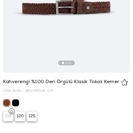
Kahverengi %100 Deri Örgülü Klasik Tokalı Kemer
Stok Kodu
(B009304-07)
110
120
125