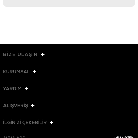
BİZE ULAŞIN
KURUMSAL
YARDIM
ALIŞVERİŞ
İLGİNİZİ ÇEKEBİLİR