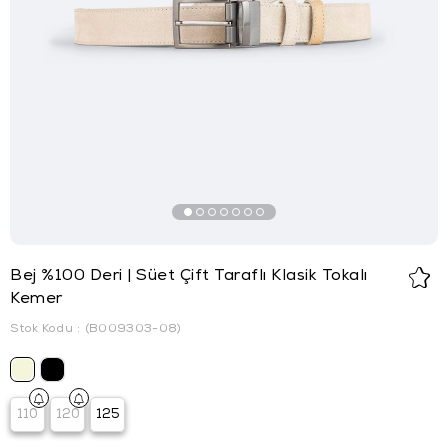
Bej %100 Deri | Süet Çift Taraflı Klasik Tokalı
Kemer
Stok Kodu
(B009303-08)
110
120
125