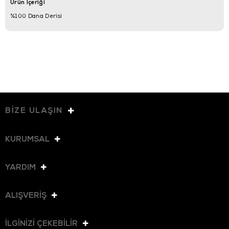
Ürün İçeriği
%100 Dana Derisi
BİZE ULAŞIN
KURUMSAL
YARDIM
ALIŞVERİŞ
İLGİNİZİ ÇEKEBİLİR