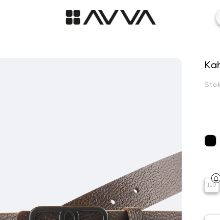
Ka
Sto
110