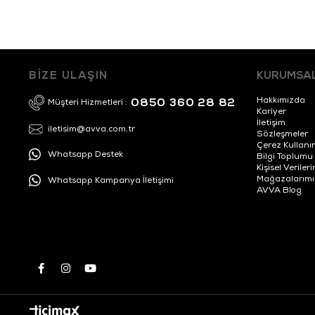
BİZE ULAŞIN
KURUMSA
Hakkımızda
0850 360 28 82
Müşteri Hizmetleri :
Kariyer
İletişim
iletisim@avva.com.tr
Sözleşmeler
Çerez Kullanı
Whatsapp Destek
Bilgi Toplumu
Kişisel Veril
Mağazalarımı
Whatsapp Kampanya İletişimi
AVVA Blog
Kahverengi %100 Deri Dokulu Kemer