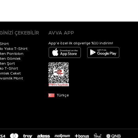
LGİNİZİ ÇEKEBİLİR
AVVA APP
App’e özel ilk alışverişe %10 indirim!
Shirt
lo Yaka T-Shirt
ten Pantolon
ten Gömlek
ten Şort
iko T-Shirt
mlek Ceket
vsimlik Mont
Türkçe