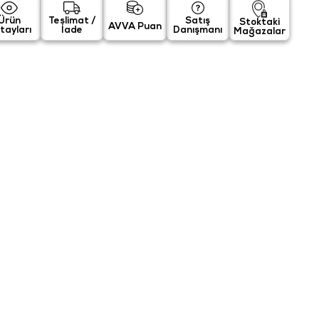
Ürün
Teslimat /
Satış
Stoktaki
AVVA Puan
tayları
İade
Danışmanı
Mağazalar