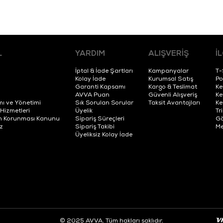
L
YARDIM
ALIŞVERİŞ
İ
İptal & İade Şartları
Kampanyalar
T-
Kolay İade
Kurumsal Satış
Po
Garanti Kapsamı
Kargo & Teslimat
Ke
AVVA Puan
Güvenli Alışveriş
Ke
mı ve Yönetimi
Sık Sorulan Sorular
Taksit Avantajları
Ke
 Hizmetleri
Üyelik
Tr
erin Korunması Kanunu
Sipariş Süreçleri
Gö
z
Sipariş Takibi
Me
Üyeliksiz Kolay İade
© 2025 AVVA. Tüm hakları saklıdır.