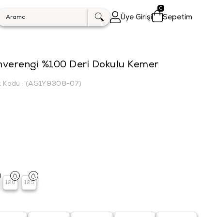
0
Üye Girişi
Sepetim
hverengi %100 Deri Dokulu Kemer
k Kodu
(A51Y9308-07)
120
125