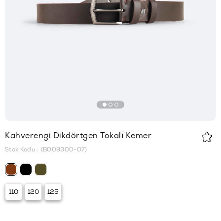
Kahverengi Dikdörtgen Tokalı Kemer
Stok Kodu
(B009300-07)
110
120
125