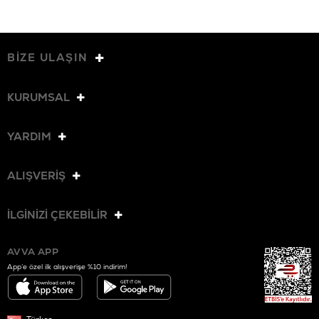
BİZE ULAŞIN
KURUMSAL
YARDIM
ALIŞVERİŞ
İLGİNİZİ ÇEKEBİLİR
AVVA APP
App’e özel ilk alışverişe %10 indirim!