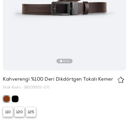
Kahverengi %100 Deri Dikdörtgen Tokalı Kemer
Stok Kodu
(B009301-07)
110
120
125