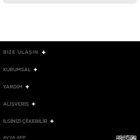
BİZE ULAŞIN
KURUMSAL
YARDIM
ALIŞVERİŞ
İLGİNİZİ ÇEKEBİLİR
AVVA APP