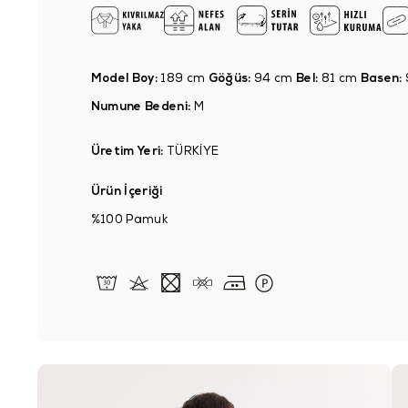
Model Boy:
189 cm
Göğüs:
94 cm
Bel:
81 cm
Basen:
Numune Bedeni:
M
Üretim Yeri:
TÜRKİYE
Ürün İçeriği
%100 Pamuk