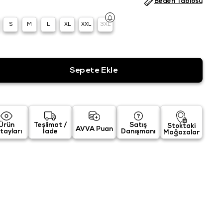
Beden Tablosu
S
M
L
XL
XXL
3XL
Ürün
Teslimat /
Satış
Stoktaki
AVVA Puan
tayları
İade
Danışmanı
Mağazalar