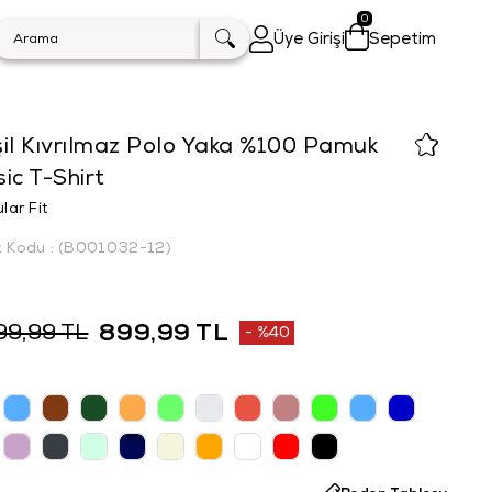
0
Üye Girişi
Sepetim
il Kıvrılmaz Polo Yaka %100 Pamuk
ic T-Shirt
lar Fit
k Kodu
(B001032-12)
899,99 TL
99,99 TL
%
40
İndirim