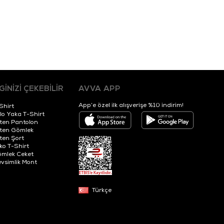
LGİNİZİ ÇEKEBİLİR
AVVA APP
App’e özel ilk alışverişe %10 indirim!
Shirt
lo Yaka T-Shirt
ten Pantolon
ten Gömlek
ten Şort
iko T-Shirt
mlek Ceket
vsimlik Mont
Türkçe