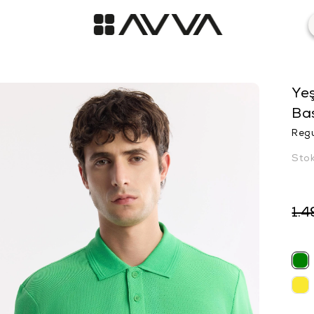
Yeş
Bas
Regu
Sto
1.4