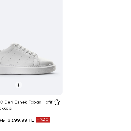
0 Deri Esnek Taban Hafif
akkabı
%20
TL
3.199,99 TL