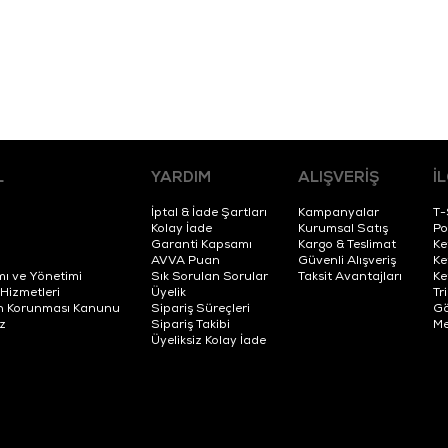
L
YARDIM
ALIŞVERİŞ
İ
İptal & İade Şartları
Kampanyalar
T-
Kolay İade
Kurumsal Satış
Po
Garanti Kapsamı
Kargo & Teslimat
Ke
AVVA Puan
Güvenli Alışveriş
Ke
mı ve Yönetimi
Sık Sorulan Sorular
Taksit Avantajları
Ke
 Hizmetleri
Üyelik
Tr
erin Korunması Kanunu
Sipariş Süreçleri
Gö
z
Sipariş Takibi
Me
Üyeliksiz Kolay İade