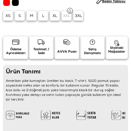
Beden Tablosu
XS
S
M
L
XL
XXL
3XL
Stoktaki
Ödeme
Teslimat /
Satış
AVVA Puan
Mağazalar
Ayrıcalıkları
İade
Danışmanı
Ürün Tanımı
Amerikan pike kumaştan üretilen bu basic T-shirt, %100 pamuk yapısı
sayesinde nefes alan ve konforlu bir kullanım sunar. Regular fit kalıbı,
kısa kollu ve 2 düğmeli polo yaka tasarımıyla klasik bir duruş sağlar.
Kıvrılmaz yaka detayı ve serin tutan yapısıyla günlük kullanım için ideal
bir tercihtir.