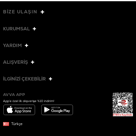
BİZE ULAŞIN
KURUMSAL
YARDIM
ALIŞVERİŞ
İLGİNİZİ ÇEKEBİLİR
AVVA APP
App’e özel ilk alışverişe %10 indirim!
Türkçe