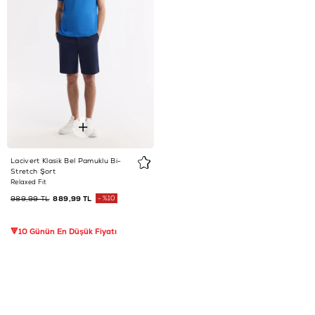
Lacivert Klasik Bel Pamuklu Bi-
Stretch Şort
Relaxed Fit
989,99 TL
889,99 TL
%10
🔻10 Günün En Düşük Fiyatı