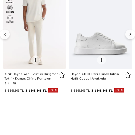
Kırık Beyaz Yanı Lastikli Kırışmaz
Beyaz %100 Deri Esnek Taban
Teknik Kumaş Chino Pantolon
Hafif Casual Ayakkabı
Slim Fit
3.199,99 TL
%20
3.199,99 TL
%20
3.999,99 TL
3.999,99 TL