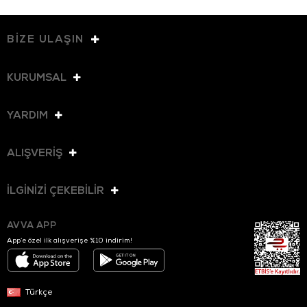
BİZE ULAŞIN
KURUMSAL
YARDIM
ALIŞVERİŞ
İLGİNİZİ ÇEKEBİLİR
AVVA APP
App’e özel ilk alışverişe %10 indirim!
Türkçe