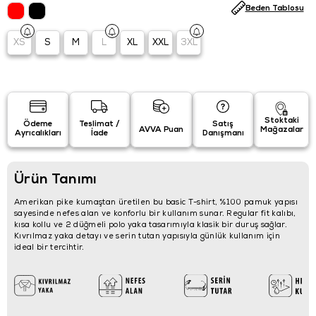
Beden Tablosu
XS
S
M
L
XL
XXL
3XL
Stoktaki
Ödeme
Teslimat /
Satış
AVVA Puan
Mağazalar
Ayrıcalıkları
İade
Danışmanı
Ürün Tanımı
Amerikan pike kumaştan üretilen bu basic T-shirt, %100 pamuk yapısı
sayesinde nefes alan ve konforlu bir kullanım sunar. Regular fit kalıbı,
kısa kollu ve 2 düğmeli polo yaka tasarımıyla klasik bir duruş sağlar.
Kıvrılmaz yaka detayı ve serin tutan yapısıyla günlük kullanım için
ideal bir tercihtir.