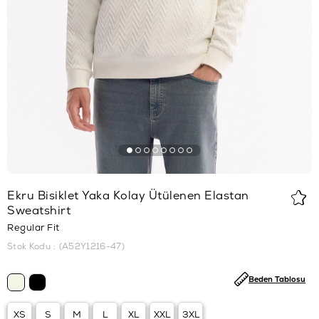
Ekru Bisiklet Yaka Kolay Ütülenen Elastan
Sweatshirt
Regular Fit
Stok Kodu
(A52Y1216-47)
Beden Tablosu
XS
S
M
L
XL
XXL
3XL