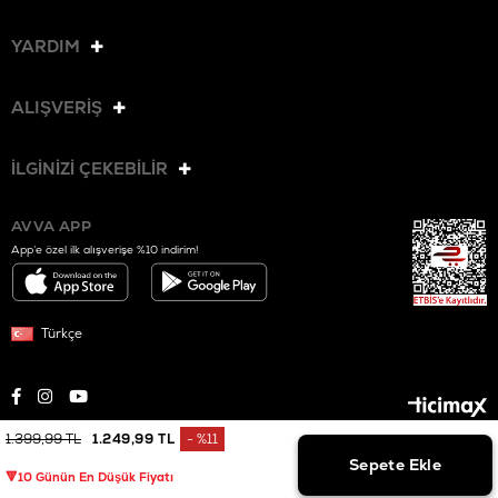
YARDIM
ALIŞVERİŞ
İLGİNİZİ ÇEKEBİLİR
AVVA APP
App’e özel ilk alışverişe %10 indirim!
Türkçe
1.399,99 TL
1.249,99 TL
%
11
© 2025 AVVA. Tüm hakları saklıdır.
İndirim
🔻10 Günün En Düşük Fiyatı