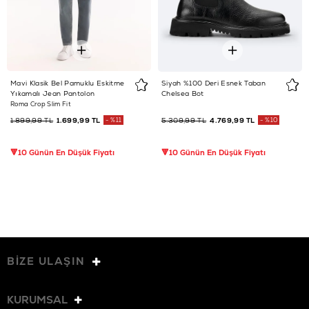
Mavi Klasik Bel Pamuklu Eskitme
Siyah %100 Deri Esnek Taban
Yıkamalı Jean Pantolon
Chelsea Bot
Roma Crop Slim Fit
1.899,99 TL
1.699,99 TL
%11
5.309,99 TL
4.769,99 TL
%10
🔻10 Günün En Düşük Fiyatı
🔻10 Günün En Düşük Fiyatı
BİZE ULAŞIN
KURUMSAL