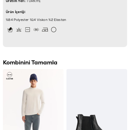
Üretim Yeri:
TÜRKİYE
Ürün İçeriği
%84 Polyester %14 Viskon %2 Elastan
Kombinini Tamamla