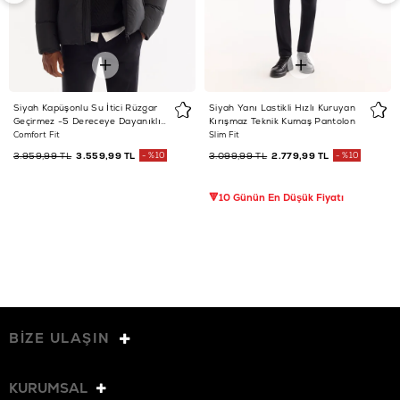
Siyah Kapüşonlu Su İtici Rüzgar
Siyah Yanı Lastikli Hızlı Kuruyan
Geçirmez -5 Dereceye Dayanıklı
Kırışmaz Teknik Kumaş Pantolon
Şişme Mont
Comfort Fit
Slim Fit
3.959,99 TL
3.559,99 TL
%10
3.099,99 TL
2.779,99 TL
%10
🔻10 Günün En Düşük Fiyatı
BİZE ULAŞIN
KURUMSAL