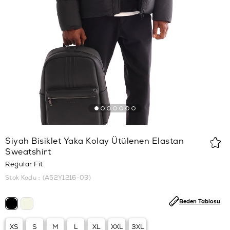
Siyah Bisiklet Yaka Kolay Ütülenen Elastan
Sweatshirt
Regular Fit
Stok Kodu
(A52Y1216-03)
Beden Tablosu
XS
S
M
L
XL
XXL
3XL