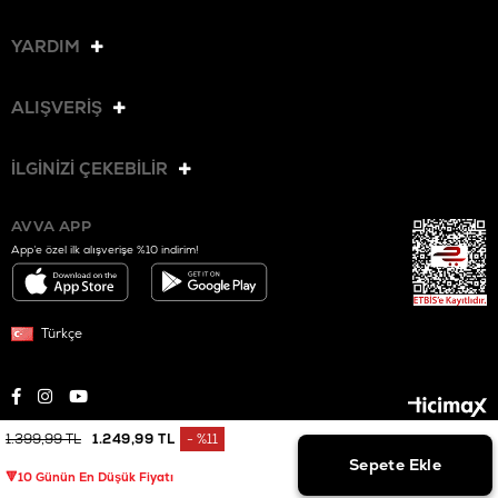
YARDIM
ALIŞVERİŞ
İLGİNİZİ ÇEKEBİLİR
AVVA APP
App’e özel ilk alışverişe %10 indirim!
Türkçe
1.399,99 TL
1.249,99 TL
%
11
© 2025 AVVA. Tüm hakları saklıdır.
İndirim
🔻10 Günün En Düşük Fiyatı