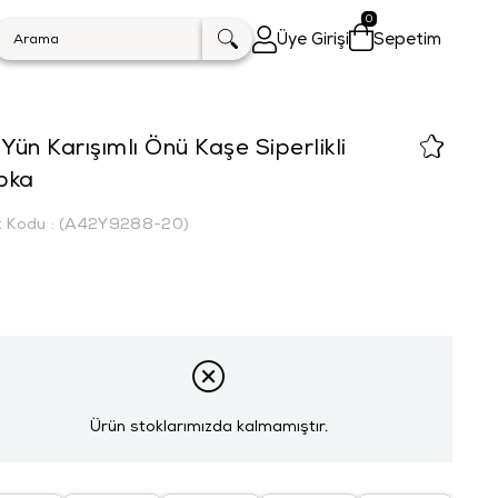
0
Üye Girişi
Sepetim
 Yün Karışımlı Önü Kaşe Siperlikli
pka
k Kodu
(A42Y9288-20)
Ürün stoklarımızda kalmamıştır.