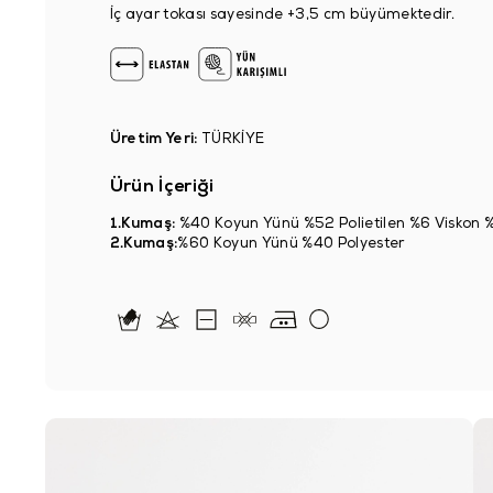
İç ayar tokası sayesinde +3,5 cm büyümektedir.
Üretim Yeri:
TÜRKİYE
Ürün İçeriği
1.Kumaş:
%40 Koyun Yünü %52 Polietilen %6 Viskon 
2.Kumaş:
%60 Koyun Yünü %40 Polyester