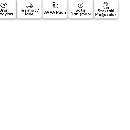
Ürün
Teslimat /
Satış
Stoktaki
AVVA Puan
tayları
İade
Danışmanı
Mağazalar