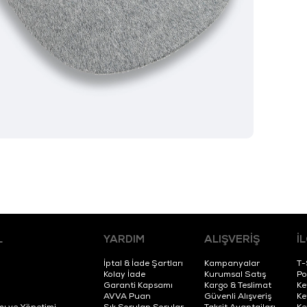
L
YARDIM
ALIŞVERİŞ
İ
İptal & İade Şartları
Kampanyalar
T-
Kolay İade
Kurumsal Satış
Po
Garanti Kapsamı
Kargo & Teslimat
Ke
AVVA Puan
Güvenli Alışveriş
Ke