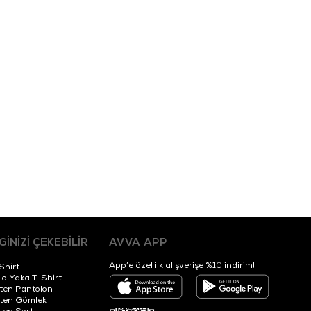
LGİNİZİ ÇEKEBİLİR
AVVA APP
App’e özel ilk alışverişe %10 indirim!
Shirt
lo Yaka T-Shirt
ten Pantolon
ten Gömlek