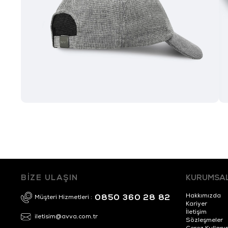
BİZE ULAŞIN
KURUMSA
Hakkımızda
0850 360 28 82
Müşteri Hizmetleri :
Kariyer
İletişim
iletisim@avva.com.tr
Sözleşmeler