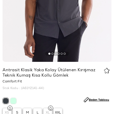
Antrasit Klasik Yaka Kolay Ütülenen Kırışmaz
Teknik Kumaş Kısa Kollu Gömlek
Comfort Fit
Stok Kodu
(A61Y2141-44)
Beden Tablosu
XS
S
M
L
XL
XXL