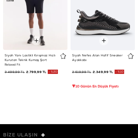
Siyah Yanı Lastikli Kırışmaz Hızlı
Siyah Nefes Alan Hafif Sneaker
Kurutan Teknik Kumaş Şort
Ayakkabı
Relaxed Fit
3.499,99 TL
2.799,99 TL
%20
2.619,99 TL
2.349,99 TL
%10
🔻10 Günün En Düşük Fiyatı
BİZE ULAŞIN