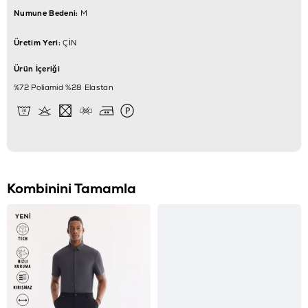
Numune Bedeni:
M
Üretim Yeri:
ÇİN
Ürün İçeriği
%72 Poliamid %28 Elastan
Kombinini Tamamla