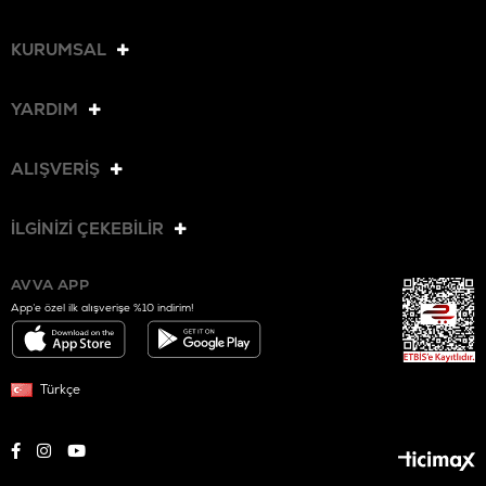
KURUMSAL
YARDIM
ALIŞVERİŞ
İLGİNİZİ ÇEKEBİLİR
AVVA APP
App’e özel ilk alışverişe %10 indirim!
Türkçe