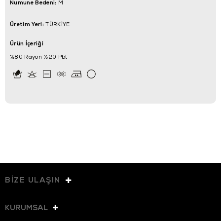
Numune Bedeni:
M
Üretim Yeri:
TÜRKİYE
Ürün İçeriği
%80 Rayon %20 Pbt
BİZE ULAŞIN
KURUMSAL