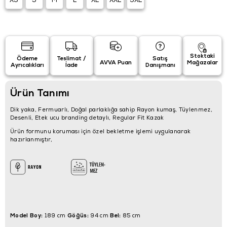
XS
S
M
L
XL
XXL
3XL
Stoktaki
Ödeme
Teslimat /
Satış
AVVA Puan
Mağazalar
Ayrıcalıkları
İade
Danışmanı
Ürün Tanımı
Dik yaka, Fermuarlı, Doğal parlaklığa sahip Rayon kumaş, Tüylenmez,
Desenli, Etek ucu branding detaylı, Regular Fit Kazak
Ürün formunu koruması için özel bekletme işlemi uygulanarak
hazırlanmıştır,
Model Boy:
Göğüs:
Bel:
189 cm
94 cm
85 cm