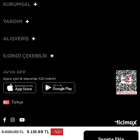
KURUMSAL
YARDIM
ALIŞVERİŞ
İLGİNİZİ ÇEKEBİLİR
AVVA APP
App’e özel ilk alışverişe %10 indirim!
Türkçe
5.699,99 TL
5.119,99 TL
%
10
© 2025 AVVA. Tüm hakları saklıdır.
İndirim