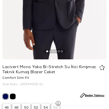
Lacivert Mono Yaka Bi-Stretch Su İtici Kırışmaz
Teknik Kumaş Blazer Ceket
Comfort Slim Fit
Stok Kodu
(A52Y4009-11)
Beden Tablosu
46
48
50
52
54
56