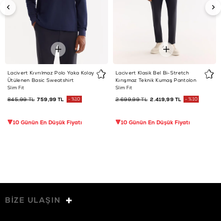
Lacivert Kıvrılmaz Polo Yaka Kolay
Lacivert Klasik Bel Bi-Stretch
Ütülenen Basic Sweatshirt
Kırışmaz Teknik Kumaş Pantolon
Slim Fit
Slim Fit
845,99 TL
759,99 TL
%10
2.699,99 TL
2.419,99 TL
%10
🔻10 Günün En Düşük Fiyatı
🔻10 Günün En Düşük Fiyatı
BİZE ULAŞIN