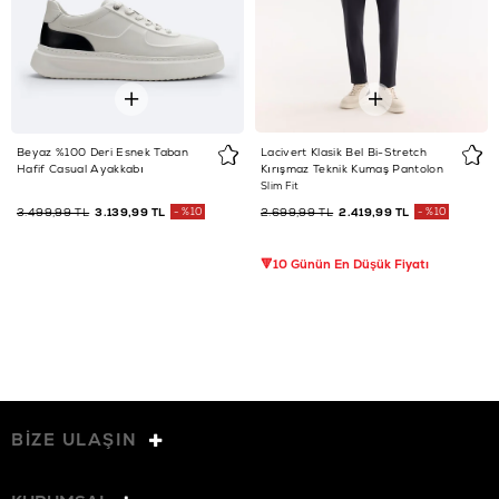
Beyaz %100 Deri Esnek Taban
Lacivert Klasik Bel Bi-Stretch
Hafif Casual Ayakkabı
Kırışmaz Teknik Kumaş Pantolon
Slim Fit
3.499,99 TL
3.139,99 TL
%10
2.699,99 TL
2.419,99 TL
%10
🔻10 Günün En Düşük Fiyatı
BİZE ULAŞIN