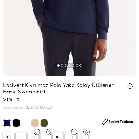
Lacivert Kıvrılmaz Polo Yaka Kolay Ütülenen
Basic Sweatshirt
Slim Fit
Stok Kodu
(B001080-11)
Beden Tablosu
XS
S
M
L
XL
XXL
3XL