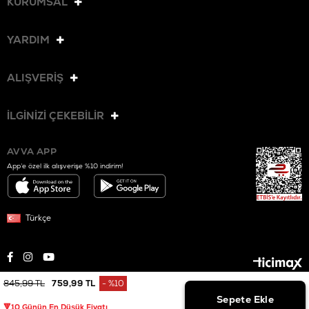
KURUMSAL
YARDIM
ALIŞVERİŞ
İLGİNİZİ ÇEKEBİLİR
AVVA APP
App’e özel ilk alışverişe %10 indirim!
Türkçe
845,99 TL
759,99 TL
%
10
© 2025 AVVA. Tüm hakları saklıdır.
İndirim
🔻10 Günün En Düşük Fiyatı