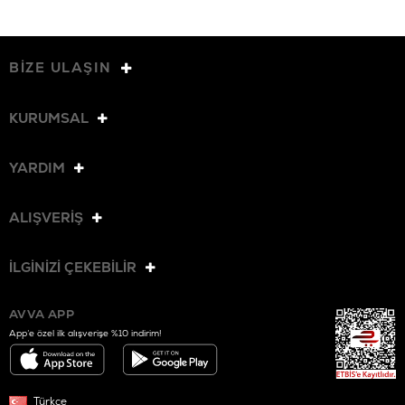
BİZE ULAŞIN
KURUMSAL
YARDIM
ALIŞVERİŞ
İLGİNİZİ ÇEKEBİLİR
AVVA APP
App’e özel ilk alışverişe %10 indirim!
Türkçe