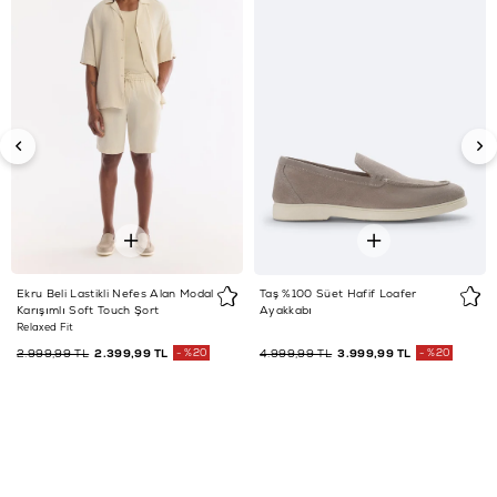
Ekru Beli Lastikli Nefes Alan Modal
Taş %100 Süet Hafif Loafer
Karışımlı Soft Touch Şort
Ayakkabı
Relaxed Fit
2.999,99 TL
2.399,99 TL
%20
4.999,99 TL
3.999,99 TL
%20