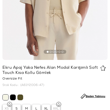
Ekru Apaj Yaka Nefes Alan Modal Karışımlı Soft
Touch Kısa Kollu Gömlek
Oversize Fit
Stok Kodu
(A61Y2006-47)
Beden Tablosu
XS
S
M
L
XL
XXL