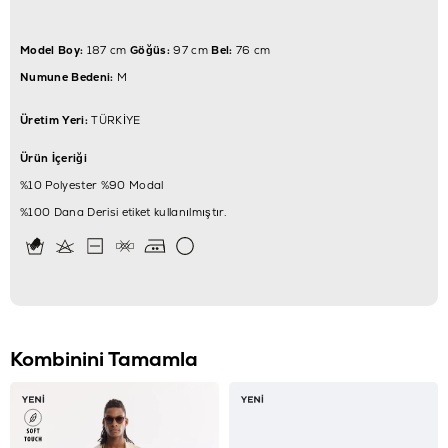
Model Boy:
187 cm
Göğüs:
97 cm
Bel:
76 cm
Numune Bedeni:
M
Üretim Yeri:
TÜRKİYE
Ürün İçeriği
%10 Polyester %90 Modal
%100 Dana Derisi etiket kullanılmıştır.
Kombinini Tamamla