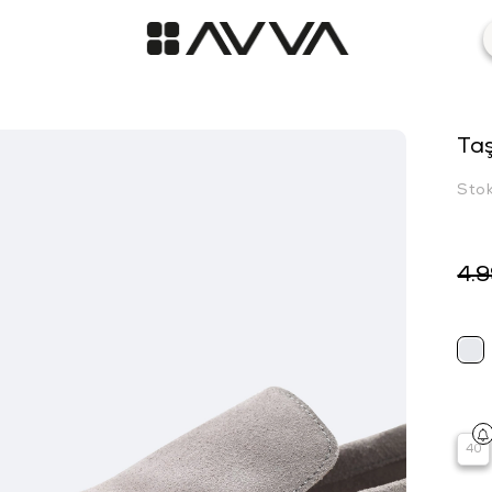
Ta
Sto
4.
40