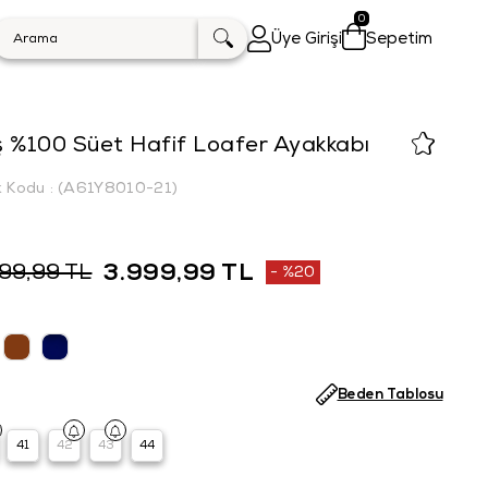
0
Üye Girişi
Sepetim
ş %100 Süet Hafif Loafer Ayakkabı
k Kodu
(A61Y8010-21)
3.999,99 TL
999,99 TL
%
20
İndirim
Beden Tablosu
41
42
43
44