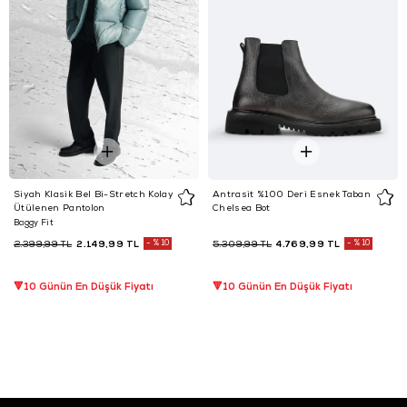
Siyah Klasik Bel Bi-Stretch Kolay
Antrasit %100 Deri Esnek Taban
Ütülenen Pantolon
Chelsea Bot
Baggy Fit
2.149,99 TL
%10
4.769,99 TL
%10
2.399,99 TL
5.309,99 TL
🔻10 Günün En Düşük Fiyatı
🔻10 Günün En Düşük Fiyatı