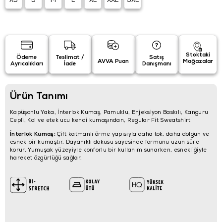
XS
S
M
L
XL
XXL
3XL
Stoktaki
Ödeme
Teslimat /
Satış
AVVA Puan
Mağazalar
Ayrıcalıkları
İade
Danışmanı
Ürün Tanımı
Kapüşonlu Yaka, İnterlok Kumaş, Pamuklu, Enjeksiyon Baskılı, Kanguru
Cepli, Kol ve etek ucu kendi kumaşından, Regular Fit Sweatshirt
İnterlok Kumaş:
Çift katmanlı örme yapısıyla daha tok, daha dolgun ve
esnek bir kumaştır. Dayanıklı dokusu sayesinde formunu uzun süre
korur. Yumuşak yüzeyiyle konforlu bir kullanım sunarken, esnekliğiyle
hareket özgürlüğü sağlar.