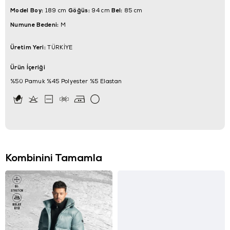
Model Boy:
Göğüs:
Bel:
189 cm
94 cm
85 cm
Numune Bedeni:
M
Üretim Yeri:
TÜRKİYE
Ürün İçeriği
%50 Pamuk %45 Polyester %5 Elastan
Kombinini Tamamla