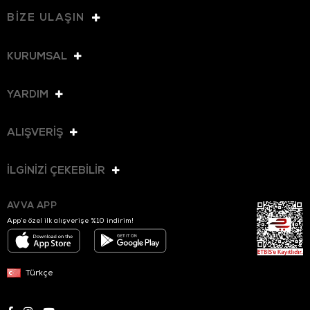
BİZE ULAŞIN
KURUMSAL
YARDIM
ALIŞVERİŞ
İLGİNİZİ ÇEKEBİLİR
AVVA APP
App’e özel ilk alışverişe %10 indirim!
Türkçe