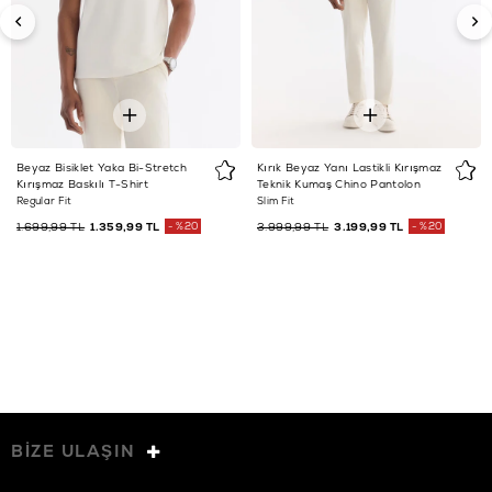
Beyaz Bisiklet Yaka Bi-Stretch
Kırık Beyaz Yanı Lastikli Kırışmaz
Kırışmaz Baskılı T-Shirt
Teknik Kumaş Chino Pantolon
Regular Fit
Slim Fit
1.699,99 TL
1.359,99 TL
%20
3.999,99 TL
3.199,99 TL
%20
BİZE ULAŞIN