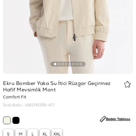
Ekru Bomber Yaka Su İtici Rüzgar Geçirmez
Hafif Mevsimlik Mont
Comfort Fit
Stok Kodu
(A61Y6059-47)
Beden Tablosu
S
M
L
XL
XXL