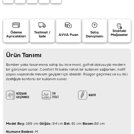
Stoktaki
Ödeme
Teslimat /
Satış
AVVA Puan
Mağazalar
Ayrıcalıkları
İade
Danışmanı
Ürün Tanımı
Bomber yaka tasarımına sahip bu ince mont, gofreli dokusuyla modern
bir görünüm sunar. Comfort fit kalıbı rahat bir kullanım sağlarken, hafif
yapısı sayesinde mevsim geçişleri için idealdir. Rüzgar geçirmez ve su itici
özelliğiyle konforlu bir kullanım sunar.
Model Boy:
189 cm
Göğüs:
94 cm
Bel:
81 cm
Basen:
92 cm
Numune Bedeni:
M