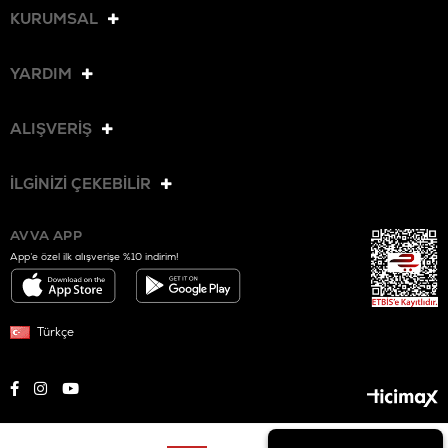
KURUMSAL
YARDIM
ALIŞVERİŞ
İLGİNİZİ ÇEKEBİLİR
AVVA APP
App’e özel ilk alışverişe %10 indirim!
Türkçe
© 2025 AVVA. Tüm hakları saklıdır.