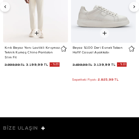
Kırık Beyaz Yanı Lastikli Kırışmaz
Beyaz %100 Deri Esnek Taban
Teknik Kumaş Chino Pantolon
Hafif Casual Ayakkabı
Slim Fit
3.199,99 TL
%20
3.139,99 TL
%10
3.999,99 TL
3.499,99 TL
2.825,99 TL
Sepetteki Fiyatı:
BİZE ULAŞIN