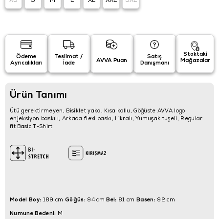
XS
S
M
L
XL
XXL
3XL
Stoktaki
Ödeme
Teslimat /
Satış
AVVA Puan
Mağazalar
Ayrıcalıkları
İade
Danışmanı
Ürün Tanımı
Ütü gerektirmeyen, Bisiklet yaka, Kısa kollu, Göğüste AVVA logo
enjeksiyon baskılı, Arkada flexi baskı, Likralı, Yumuşak tuşeli, Regular
fit Basic T-Shirt
Model Boy:
Göğüs:
Bel:
Basen:
189 cm
94 cm
81 cm
92 cm
Numune Bedeni:
M