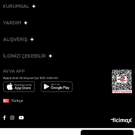
KURUMSAL
YARDIM
ALIŞVERİŞ
İLGİNİZİ ÇEKEBİLİR
AVVA APP
App’e özel ilk alışverişe %10 indirim!
Türkçe
© 2025 AVVA. Tüm hakları saklıdır.