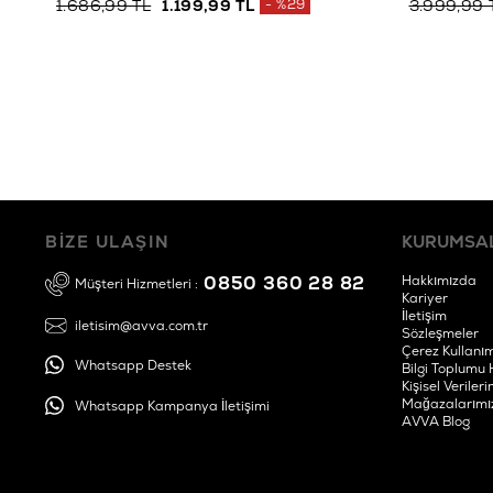
1.686,99 TL
1.199,99 TL
%29
3.999,99 
BİZE ULAŞIN
KURUMSA
0850 360 28 82
Hakkımızda
Müşteri Hizmetleri :
Kariyer
İletişim
iletisim@avva.com.tr
Sözleşmeler
Çerez Kullanım
Whatsapp Destek
Bilgi Toplumu 
Kişisel Verile
Mağazalarımı
Whatsapp Kampanya İletişimi
AVVA Blog