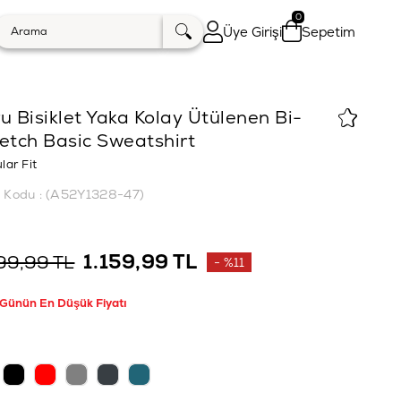
0
Üye Girişi
Sepetim
u Bisiklet Yaka Kolay Ütülenen Bi-
etch Basic Sweatshirt
lar Fit
k Kodu
(A52Y1328-47)
1.159,99 TL
99,99 TL
%
11
İndirim
 Günün En Düşük Fiyatı