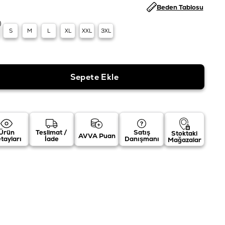
Beden Tablosu
S
M
L
XL
XXL
3XL
Ürün
Teslimat /
Satış
Stoktaki
AVVA Puan
tayları
İade
Danışmanı
Mağazalar