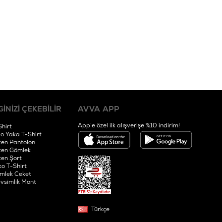
GİNİZİ ÇEKEBİLİR
AVVA APP
App’e özel ilk alışverişe %10 indirim!
Shirt
lo Yaka T-Shirt
ten Pantolon
ten Gömlek
ten Şort
ko T-Shirt
mlek Ceket
vsimlik Mont
Türkçe