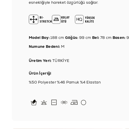
esnekliğiyle hareket özgürlüğü sağlar.
Model Boy:
188 cm
Göğüs:
99 cm
Bel:
78 cm
Basen:
9
Numune Bedeni:
M
Üretim Yeri:
TÜRKİYE
Ürün İçeriği
%50 Polyester %46 Pamuk %4 Elastan