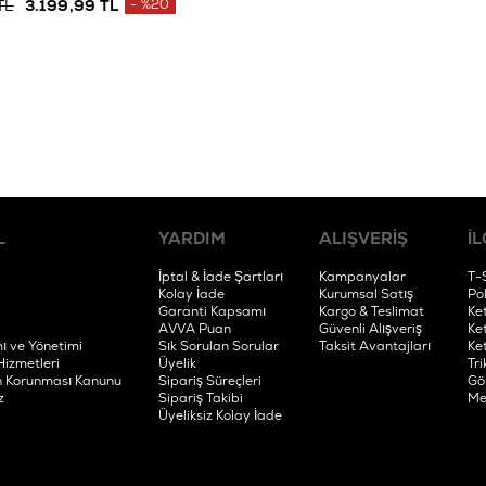
TL
3.199,99 TL
%20
L
YARDIM
ALIŞVERİŞ
İL
İptal & İade Şartları
Kampanyalar
T-
Kolay İade
Kurumsal Satış
Po
Garanti Kapsamı
Kargo & Teslimat
Ke
AVVA Puan
Güvenli Alışveriş
Ke
ı ve Yönetimi
Sık Sorulan Sorular
Taksit Avantajları
Ke
Hizmetleri
Üyelik
Tri
rin Korunması Kanunu
Sipariş Süreçleri
Gö
z
Sipariş Takibi
Me
Üyeliksiz Kolay İade