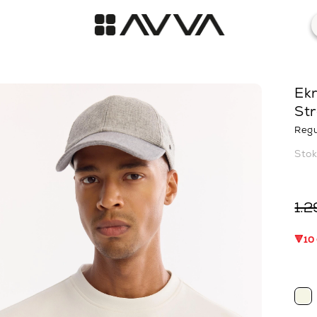
Ekr
Str
Regu
Sto
1.2
🔻10