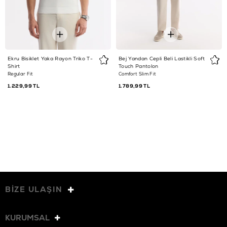
Ekru Bisiklet Yaka Rayon Triko T-
Bej Yandan Cepli Beli Lastikli Soft
Shirt
Touch Pantolon
Regular Fit
Comfort Slim Fit
1.229,99 TL
1.789,99 TL
BİZE ULAŞIN
KURUMSAL