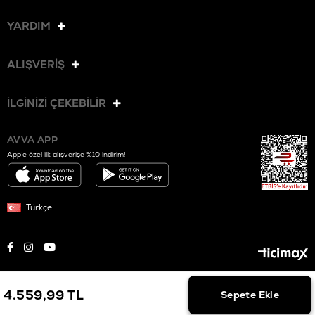
YARDIM
ALIŞVERİŞ
İLGİNİZİ ÇEKEBİLİR
AVVA APP
App’e özel ilk alışverişe %10 indirim!
Türkçe
© 2025 AVVA. Tüm hakları saklıdır.
4.559,99 TL