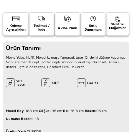
Stoktaki
Ödeme
Teslimat /
Satış
AVVA Puan
Mağazalar
Ayrıcalıkları
İade
Danışmanı
Ürün Tanımı
Mono Yaka, Hafif, Modal kumaş, Yumuşak tuşe, Önde iki düğme kapama,
Göğüste mendil cepli, Torba cepli, Yakada bisiklet figürlü rozet, Kolları
astarlı, İçte iki adet cepli, Comfort Slim Fit Ceket
Model Boy:
188 cm
Göğüs:
95 cm
Bel:
76,5 cm
Basen:
95 cm
Numune Bedeni:
48
Üretim Yeri:
TÜRKİYE