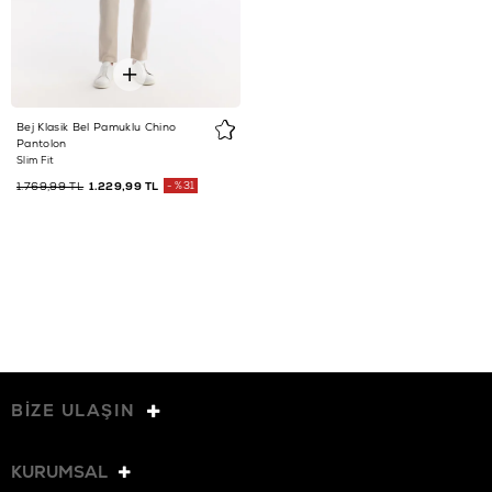
Bej Klasik Bel Pamuklu Chino
Pantolon
Slim Fit
1.769,99 TL
1.229,99 TL
%31
BİZE ULAŞIN
KURUMSAL