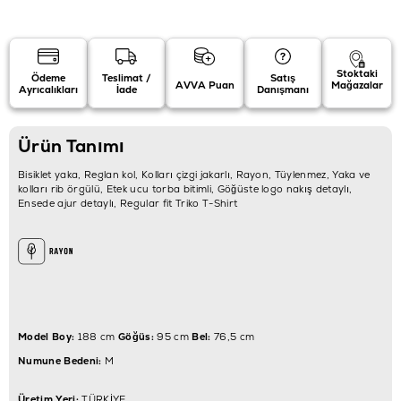
Stoktaki
Ödeme
Teslimat /
Satış
AVVA Puan
Mağazalar
Ayrıcalıkları
İade
Danışmanı
Ürün Tanımı
Bisiklet yaka, Reglan kol, Kolları çizgi jakarlı, Rayon, Tüylenmez, Yaka ve
kolları rib örgülü, Etek ucu torba bitimli, Göğüste logo nakış detaylı,
Ensede ajur detaylı, Regular fit Triko T-Shirt
Model Boy:
188 cm
Göğüs:
95 cm
Bel:
76,5 cm
Numune Bedeni:
M
Üretim Yeri:
TÜRKİYE