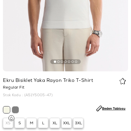
Ekru Bisiklet Yaka Rayon Triko T-Shirt
Regular Fit
Stok Kodu
(A51Y5005-47)
Beden Tablosu
XS
S
M
L
XL
XXL
3XL