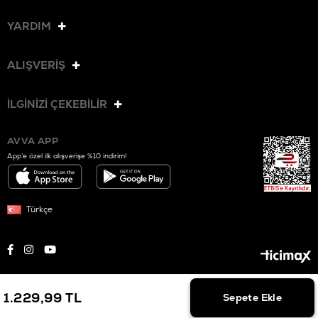
YARDIM
ALIŞVERİŞ
İLGİNİZİ ÇEKEBİLİR
AVVA APP
App’e özel ilk alışverişe %10 indirim!
Türkçe
© 2025 AVVA. Tüm hakları saklıdır.
1.229,99 TL