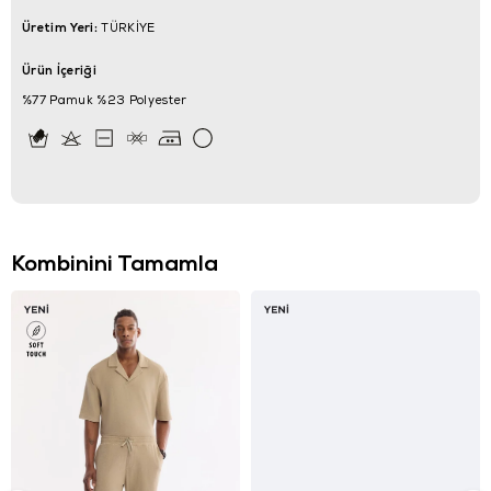
Üretim Yeri:
TÜRKİYE
Ürün İçeriği
%77 Pamuk %23 Polyester
Kombinini Tamamla