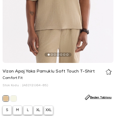
Vizon Apaj Yaka Pamuklu Soft Touch T-Shirt
Comfort Fit
Stok Kodu
(A61Y2064-85)
Beden Tablosu
S
M
L
XL
XXL