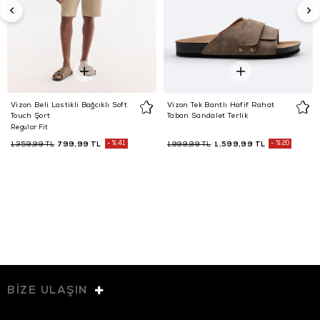
Vizon Beli Lastikli Bağcıklı Soft
Vizon Tek Bantlı Hafif Rahat
Touch Şort
Taban Sandalet Terlik
Regular Fit
799,99 TL
%41
1.599,99 TL
%20
1.359,99 TL
1.999,99 TL
BİZE ULAŞIN