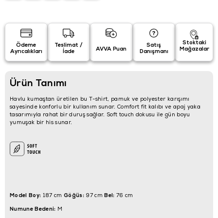
Stoktaki
Ödeme
Teslimat /
Satış
AVVA Puan
Mağazalar
Ayrıcalıkları
İade
Danışmanı
Ürün Tanımı
Havlu kumaştan üretilen bu T-shirt, pamuk ve polyester karışımı
sayesinde konforlu bir kullanım sunar. Comfort fit kalıbı ve apaj yaka
tasarımıyla rahat bir duruş sağlar. Soft touch dokusu ile gün boyu
yumuşak bir his sunar.
Model Boy:
Göğüs:
Bel:
187 cm
97 cm
76 cm
Numune Bedeni:
M