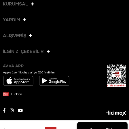
KURUMSAL
YARDIM
ALIŞVERİŞ
İLGİNİZİ ÇEKEBİLİR
AVVA APP
App’e özel ilk alışverişe %10 indirim!
Türkçe
© 2025 AVVA. Tüm hakları saklıdır.