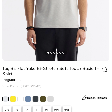
Taş Bisiklet Yaka Bi-Stretch Soft Touch Basic T-
Shirt
Regular Fit
Stok Kodu
(B001031-21)
Beden Tablosu
XS
S
M
L
XL
XXL
3XL