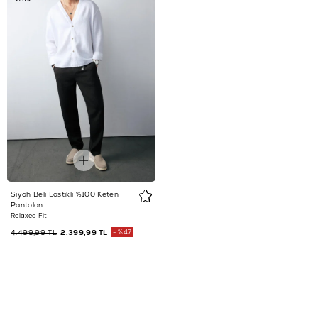
Siyah Beli Lastikli %100 Keten
Pantolon
Relaxed Fit
4.499,99 TL
2.399,99 TL
%47