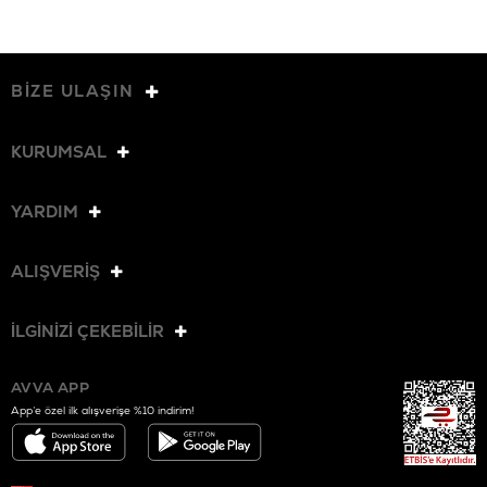
BİZE ULAŞIN
KURUMSAL
YARDIM
ALIŞVERİŞ
İLGİNİZİ ÇEKEBİLİR
AVVA APP
App’e özel ilk alışverişe %10 indirim!