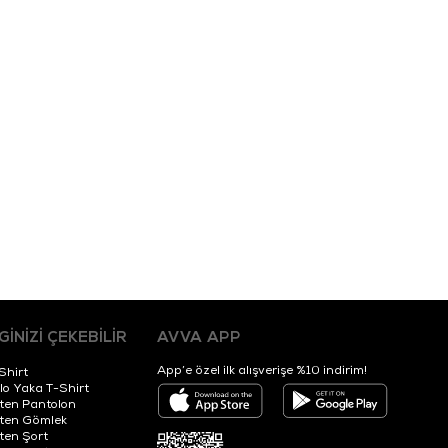
LGİNİZİ ÇEKEBİLİR
AVVA APP
App’e özel ilk alışverişe %10 indirim!
Shirt
lo Yaka T-Shirt
ten Pantolon
ten Gömlek
ten Şort