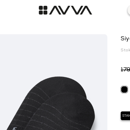
Siy
Sto
179
STA