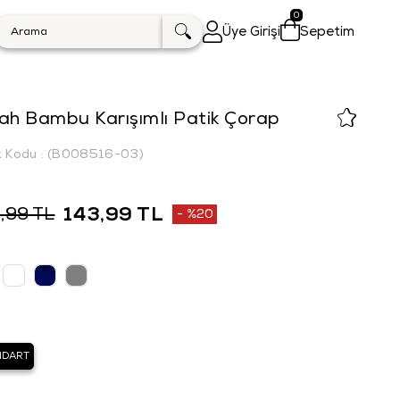
0
Üye Girişi
Sepetim
ah Bambu Karışımlı Patik Çorap
k Kodu
(B008516-03)
143,99 TL
,99 TL
%
20
İndirim
NDART