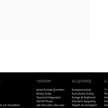
L
YARDIM
ALIŞVERİŞ
İ
İptal & İade Şartları
Kampanyalar
T-
Kolay İade
Kurumsal Satış
Po
Garanti Kapsamı
Kargo & Teslimat
Ke
AVVA Puan
Güvenli Alışveriş
Ke
mı ve Yönetimi
Sık Sorulan Sorular
Taksit Avantajları
Ke