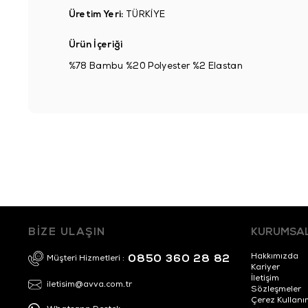
Üretim Yeri:
TÜRKİYE
Ürün İçeriği
%78 Bambu %20 Polyester %2 Elastan
BİZE ULAŞIN
KURUMSA
Hakkımızda
0850 360 28 82
Müşteri Hizmetleri :
Kariyer
İletişim
iletisim@avva.com.tr
Sözleşmeler
Çerez Kullanı