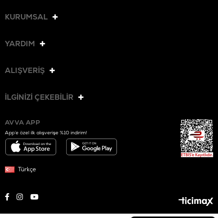
KURUMSAL
YARDIM
ALIŞVERİŞ
İLGİNİZİ ÇEKEBİLİR
AVVA APP
App’e özel ilk alışverişe %10 indirim!
Türkçe