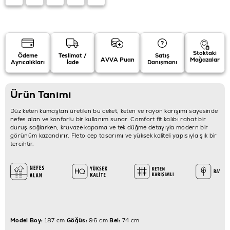
Stoktaki
Ödeme
Teslimat /
Satış
AVVA Puan
Mağazalar
Ayrıcalıkları
İade
Danışmanı
Ürün Tanımı
Düz keten kumaştan üretilen bu ceket, keten ve rayon karışımı sayesinde
nefes alan ve konforlu bir kullanım sunar. Comfort fit kalıbı rahat bir
duruş sağlarken, kruvaze kapama ve tek düğme detayıyla modern bir
görünüm kazandırır. Fleto cep tasarımı ve yüksek kaliteli yapısıyla şık bir
tercihtir.
Model Boy:
187 cm
Göğüs:
96 cm
Bel:
74 cm