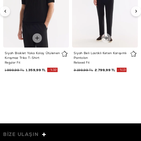
Siyah Bisiklet Yaka Kolay Ütülenen
Siyah Beli Lastikli Keten Karışımlı
Kırışmaz Triko T-Shirt
Pantolon
Regular Fit
Relaxed Fit
1.999,99 TL
1.359,99 TL
%32
3.199,99 TL
2.799,99 TL
%13
BİZE ULAŞIN