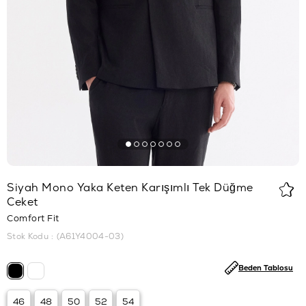
Siyah Mono Yaka Keten Karışımlı Tek Düğme
Ceket
Comfort Fit
Stok Kodu
(A61Y4004-03)
Beden Tablosu
46
48
50
52
54