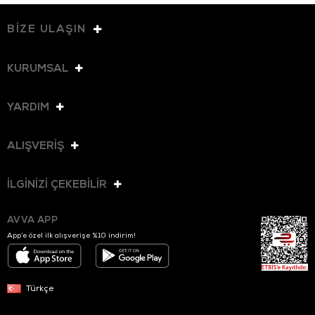
BİZE ULAŞIN
KURUMSAL
YARDIM
ALIŞVERİŞ
İLGİNİZİ ÇEKEBİLİR
AVVA APP
App’e özel ilk alışverişe %10 indirim!
Türkçe