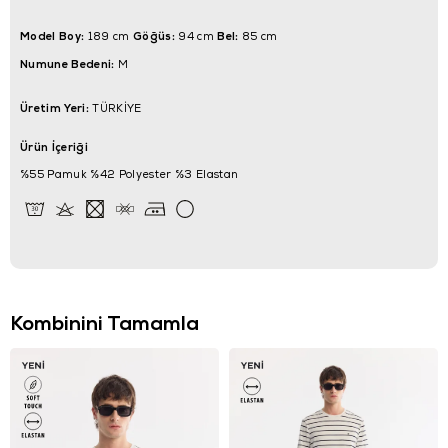
Model Boy:
Göğüs:
Bel:
189 cm
94 cm
85 cm
Numune Bedeni:
M
Üretim Yeri:
TÜRKİYE
Ürün İçeriği
%55 Pamuk %42 Polyester %3 Elastan
Kombinini Tamamla