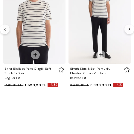
Ekru Bisiklet Yaka Çizgili Soft
Siyah Klasik Bel Pamuklu
Touch T-Shirt
Elastan Chino Pantolon
Regular Fit
Relaxed Fit
1.599,99 TL
%36
2.399,99 TL
%31
2.499,99 TL
3.499,99 TL