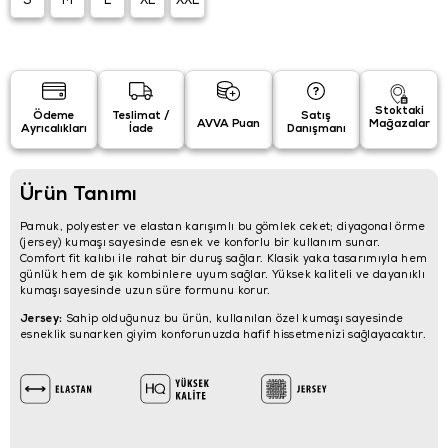
S
M
L
XL
XXL
Stoktaki
Ödeme
Teslimat /
Satış
AVVA Puan
Mağazalar
Ayrıcalıkları
İade
Danışmanı
Ürün Tanımı
Pamuk, polyester ve elastan karışımlı bu gömlek ceket; diyagonal örme
(jersey) kumaşı sayesinde esnek ve konforlu bir kullanım sunar.
Comfort fit kalıbı ile rahat bir duruş sağlar. Klasik yaka tasarımıyla hem
günlük hem de şık kombinlere uyum sağlar. Yüksek kaliteli ve dayanıklı
kumaşı sayesinde uzun süre formunu korur.
Jersey:
Sahip olduğunuz bu ürün, kullanılan özel kumaşı sayesinde
esneklik sunarken giyim konforunuzda hafif hissetmenizi sağlayacaktır.