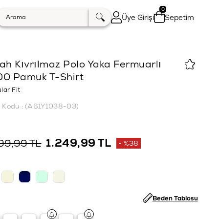
0
Üye Girişi
Sepetim
ah Kıvrılmaz Polo Yaka Fermuarlı
00 Pamuk T-Shirt
lar Fit
k Kodu
(A61Y1038-03)
1.249,99 TL
999,99 TL
%
38
İndirim
Beden Tablosu