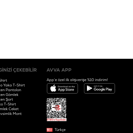
GİNİZİ ÇEKEBİLİR
AVVA APP
App’e özel ilk alışverişe %10 indirim!
Shirt
lo Yaka T-Shirt
ten Pantolon
ten Gömlek
ten Şort
ko T-Shirt
mlek Ceket
vsimlik Mont
Türkçe