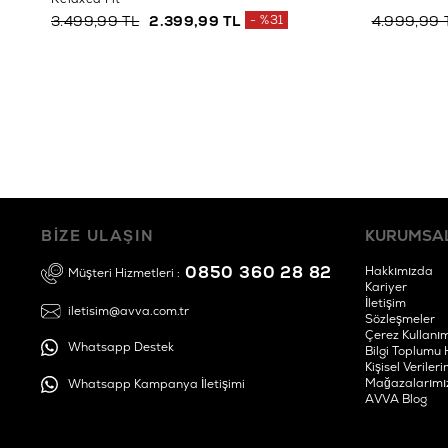
3.499,99 TL
2.399,99 TL
%31
4.999,99 
BİZE ULAŞIN
KURUMSA
0850 360 28 82
Hakkımızda
Müşteri Hizmetleri :
Kariyer
İletişim
iletisim@avva.com.tr
Sözleşmeler
Çerez Kullanım
Whatsapp Destek
Bilgi Toplumu 
Kişisel Verile
Mağazalarımı
Whatsapp Kampanya İletişimi
AVVA Blog