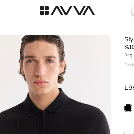
Siy
%1
Regu
Sto
1.