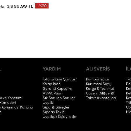
TL
3.999,99 TL
%20
L
YARDIM
ALIŞVERİŞ
İL
İptal & İade Şartları
Kampanyalar
T-
Kolay İade
Kurumsal Satış
Po
Garanti Kapsamı
Kargo & Teslimat
Ke
AVVA Puan
Güvenli Alışveriş
Ke
ı ve Yönetimi
Sık Sorulan Sorular
Taksit Avantajları
Ke
Hizmetleri
Üyelik
Tri
rin Korunması Kanunu
Sipariş Süreçleri
Gö
z
Sipariş Takibi
Me
Üyeliksiz Kolay İade