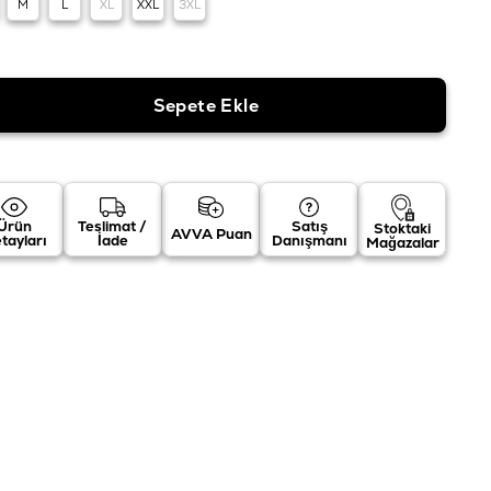
M
L
XL
XXL
3XL
Ürün
Teslimat /
Satış
Stoktaki
AVVA Puan
tayları
İade
Danışmanı
Mağazalar