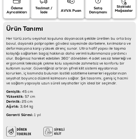
Stoktaki
Ödeme
Teslimat /
Satış
AVVA Puan
Mağazalar
Ayrıcalıkları
İade
Danışmanı
Ürün Tanımı
Her türlü zorlu seyahat koşuluna dayanacak şekilde üretilen bu orta boy
bavul, dayanıklı polipropilen gövdesi sayesinde darbelere, kırılmalara ve
deformasyona karşı yüksek direnç sunar. Ultra hafif yapısı ile taşıma
kolaylığı sağlarken bagaj hakkınızı daha verimli kullanmanıza yardımcı
olur. Bağımsız hareket edebilen 360° dönebilen 4 adet sessiz tekerleği ve
ergonomik teleskopik çekme kolu sayesinde zahmetsiz ve konforlu bir
kullanım sunar. Güvenliğinizi artıran şifreli kilit sistemi eşyalarınızı
korurken, iç kısmında bulunan lastikli sabitleme kemerleri eşyalarınızın
seyahat boyunca düzenli kalmasını sağlar. Şık tasarımı, geniş iç hacmi
ve sağlam yapısıyla uzun süreli seyahatler için ideal bir seçimdir.
Genişlik:
45 cm
Yükseklik:
57 cm
Derinlik:
25 cm
Ağırlık:
3,64 kg
Garanti Süresi:
1 yıl