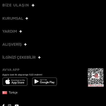
BİZE ULAŞIN
KURUMSAL
YARDIM
ALIŞVERİŞ
İLGİNİZİ ÇEKEBİLİR
AVVA APP
App’e özel ilk alışverişe %10 indirim!
Türkçe