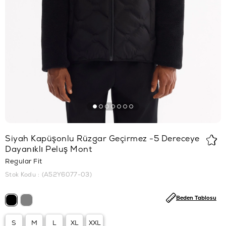
Siyah Kapüşonlu Rüzgar Geçirmez -5 Dereceye
Dayanıklı Peluş Mont
Regular Fit
Stok Kodu
(A52Y6077-03)
Beden Tablosu
S
M
L
XL
XXL