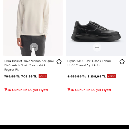
Ekru Bisiklet Yaka Viskon Karışımlı
Siyah %100 Deri Esnek Taban
Bi-Stretch Basic Sweatshirt
Hafif Casual Ayakkabı
Regular Fit
799,99 TL
709,99 TL
%11
3.499,99 TL
3.139,99 TL
%10
🔻10 Günün En Düşük Fiyatı
🔻10 Günün En Düşük Fiyatı