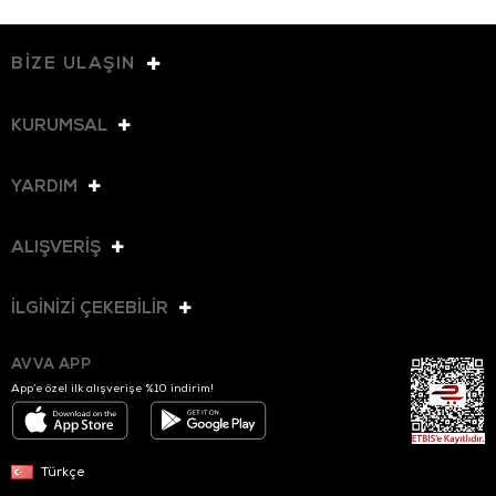
BİZE ULAŞIN
KURUMSAL
YARDIM
ALIŞVERİŞ
İLGİNİZİ ÇEKEBİLİR
AVVA APP
App’e özel ilk alışverişe %10 indirim!
Türkçe