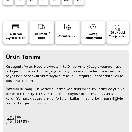
XS
S
M
L
XL
XXL
3XL
Stoktaki
Ödeme
Teslimat /
Satış
AVVA Puan
Mağazalar
Ayrıcalıkları
İade
Danışmanı
Ürün Tanımı
Kapüşonlu Yaka, Hoodie sweatshirt,, Ön ve Arka yüzey arasında hava
olduğundan ısı yalıtımı sağlayarak ısıyı muhafaza eder, Esnek yapısı
sayesinde rahat kullanım sağlar, Pamuklu Regular Fit Standart Kesim
basic Sweatshirt
İnterlok Kumaş:
Çift katmanlı örme yapısıyla daha tok, daha dolgun ve
esnek bir kumaştır. Dayanıklı dokusu sayesinde formunu uzun süre
korur. Yumuşak yüzeyiyle konforlu bir kullanım sunarken, esnekliğiyle
hareket özgürlüğü sağlar.