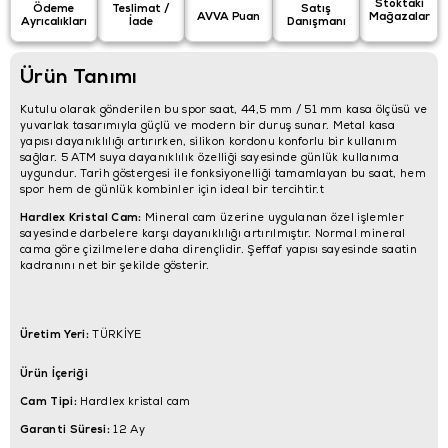
Stoktaki
Ödeme
Teslimat /
Satış
AVVA Puan
Mağazalar
Ayrıcalıkları
İade
Danışmanı
Ürün Tanımı
Kutulu olarak gönderilen bu spor saat, 44,5 mm / 51 mm kasa ölçüsü ve
yuvarlak tasarımıyla güçlü ve modern bir duruş sunar. Metal kasa
yapısı dayanıklılığı artırırken, silikon kordonu konforlu bir kullanım
sağlar. 5 ATM suya dayanıklılık özelliği sayesinde günlük kullanıma
uygundur. Tarih göstergesi ile fonksiyonelliği tamamlayan bu saat, hem
spor hem de günlük kombinler için ideal bir tercihtir.t
Hardlex Kristal Cam:
Mineral cam üzerine uygulanan özel işlemler
sayesinde darbelere karşı dayanıklılığı artırılmıştır. Normal mineral
cama göre çizilmelere daha dirençlidir. Şeffaf yapısı sayesinde saatin
kadranını net bir şekilde gösterir.
Üretim Yeri:
TÜRKİYE
Ürün İçeriği
Cam Tipi:
Hardlex kristal cam
Garanti Süresi:
12 Ay