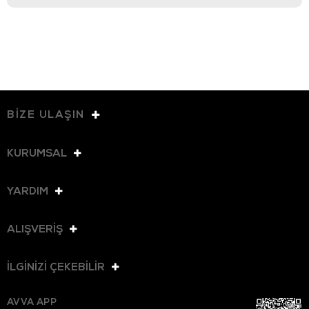
BİZE ULAŞIN
KURUMSAL
YARDIM
ALIŞVERİŞ
İLGİNİZİ ÇEKEBİLİR
AVVA APP