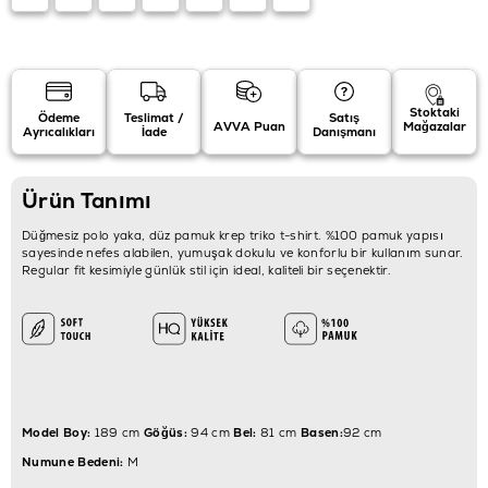
Stoktaki
Ödeme
Teslimat /
Satış
AVVA Puan
Mağazalar
Ayrıcalıkları
İade
Danışmanı
Ürün Tanımı
Düğmesiz polo yaka, düz pamuk krep triko t-shirt. %100 pamuk yapısı
sayesinde nefes alabilen, yumuşak dokulu ve konforlu bir kullanım sunar.
Regular fit kesimiyle günlük stil için ideal, kaliteli bir seçenektir.
Model Boy:
189 cm
Göğüs:
94 cm
Bel:
81 cm
Basen:
92 cm
Numune Bedeni:
M