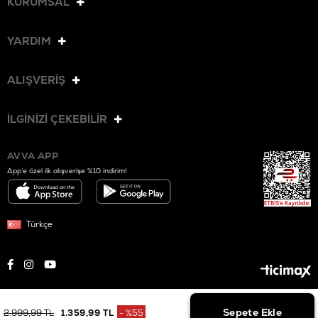
KURUMSAL
YARDIM
ALIŞVERİŞ
İLGİNİZİ ÇEKEBİLİR
AVVA APP
App’e özel ilk alışverişe %10 indirim!
Türkçe
© 2025 AVVA. Tüm hakları saklıdır.
2.999,99 TL
1.359,99 TL
%
55