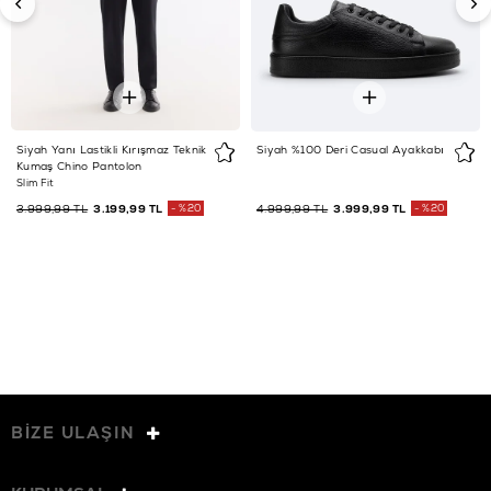
Siyah Yanı Lastikli Kırışmaz Teknik
Siyah %100 Deri Casual Ayakkabı
Kumaş Chino Pantolon
Slim Fit
3.999,99 TL
3.199,99 TL
%20
4.999,99 TL
3.999,99 TL
%20
BİZE ULAŞIN