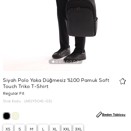
Siyah Polo Yaka Düğmesiz %100 Pamuk Soft
Touch Triko T-Shirt
Regular Fit
Stok Kodu
(A61Y5041-03)
Beden Tablosu
XS
S
M
L
XL
XXL
3XL