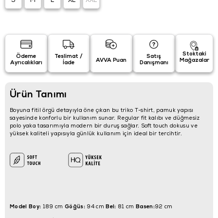
S
M
L
XL
XXL
Stoktaki
Ödeme
Teslimat /
Satış
AVVA Puan
Mağazalar
Ayrıcalıkları
İade
Danışmanı
Ürün Tanımı
Boyuna fitil örgü detayıyla öne çıkan bu triko T-shirt, pamuk yapısı
sayesinde konforlu bir kullanım sunar. Regular fit kalıbı ve düğmesiz
polo yaka tasarımıyla modern bir duruş sağlar. Soft touch dokusu ve
yüksek kaliteli yapısıyla günlük kullanım için ideal bir tercihtir.
Model Boy:
Göğüs:
Bel:
Basen:
189 cm
94 cm
81 cm
92 cm