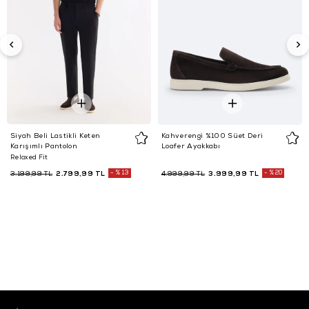
Siyah Beli Lastikli Keten
Kahverengi %100 Süet Deri
Karışımlı Pantolon
Loafer Ayakkabı
Relaxed Fit
2.799,99 TL
%13
3.999,99 TL
%20
3.199,99 TL
4.999,99 TL