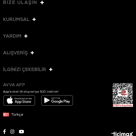
BİZE ULAŞIN
KURUMSAL
YARDIM
ALIŞVERİŞ
İLGİNİZİ ÇEKEBİLİR
AVVA APP
App’e özel ilk alışverişe %10 indirim!
Türkçe