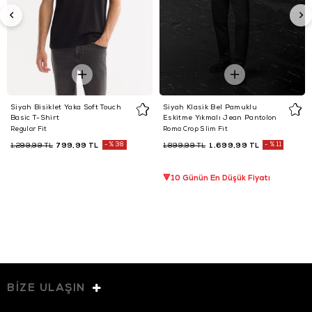
Siyah Bisiklet Yaka Soft Touch
Siyah Klasik Bel Pamuklu
Basic T-Shirt
Eskitme Yıkmalı Jean Pantolon
Regular Fit
Roma Crop Slim Fit
799,99 TL
%38
1.699,99 TL
%11
1.299,99 TL
1.899,99 TL
🔻10 Günün En Düşük Fiyatı
BİZE ULAŞIN