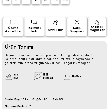
XS
S
M
L
XL
XXL
3XL
Stoktaki
Ödeme
Teslimat /
Satış
AVVA Puan
Mağazalar
Ayrıcalıkları
İade
Danışmanı
Ürün Tanımı
Düğmeli yaka tasarımına sahip bu uzun kollu gömlek, regular fit
kalıbıyla rahat bir kullanım sunar. Non-iron özelliği sayesinde ütü
gereksinimini azaltarak gün boyu düzenli bir görünüm sağlar.
Model Boy:
Göğüs:
Bel:
189 cm
94 cm
85 cm
Numune Bedeni:
M