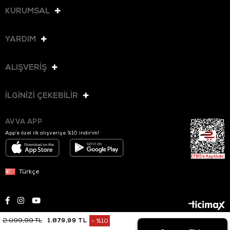
KURUMSAL
YARDIM
ALIŞVERİŞ
İLGİNİZİ ÇEKEBİLİR
AVVA APP
App’e özel ilk alışverişe %10 indirim!
Türkçe
2.099,99 TL
1.879,99 TL
%
10
© 2025 AVVA. Tüm hakları saklıdır.