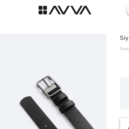
Siy
Sto