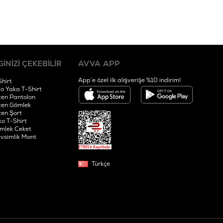
GİNİZİ ÇEKEBİLİR
AVVA APP
App’e özel ilk alışverişe %10 indirim!
Shirt
lo Yaka T-Shirt
ten Pantolon
ten Gömlek
ten Şort
ko T-Shirt
mlek Ceket
vsimlik Mont
Türkçe