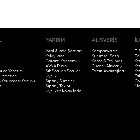
L
YARDIM
ALIŞVERİŞ
İL
İptal & İade Şartları
Kampanyalar
T-
Kolay İade
Kurumsal Satış
Po
Garanti Kapsamı
Kargo & Teslimat
Ke
AVVA Puan
Güvenli Alışveriş
Ke
ı ve Yönetimi
Sık Sorulan Sorular
Taksit Avantajları
Ke
Hizmetleri
Üyelik
Tri
rin Korunması Kanunu
Sipariş Süreçleri
Gö
z
Sipariş Takibi
Me
Üyeliksiz Kolay İade