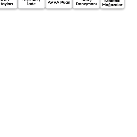
Stoktaki
AVVA Puan
tayları
İade
Danışmanı
Mağazalar