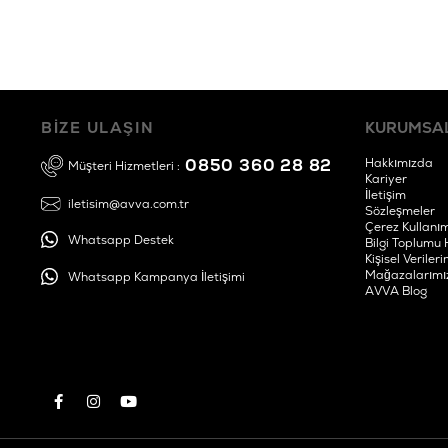
BİZE ULAŞIN
KURUMSA
0850 360 28 82
Hakkımızda
Müşteri Hizmetleri :
Kariyer
İletişim
iletisim@avva.com.tr
Sözleşmeler
Çerez Kullanım
Whatsapp Destek
Bilgi Toplumu 
Kişisel Verile
Mağazalarımı
Whatsapp Kampanya İletişimi
AVVA Blog