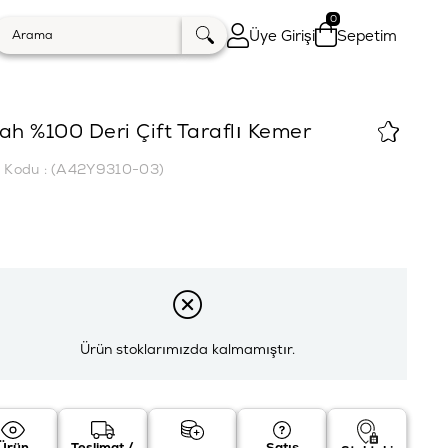
0
Üye Girişi
Sepetim
ah %100 Deri Çift Taraflı Kemer
k Kodu
(A42Y9310-03)
Ürün stoklarımızda kalmamıştır.
Ürün
Teslimat /
Satış