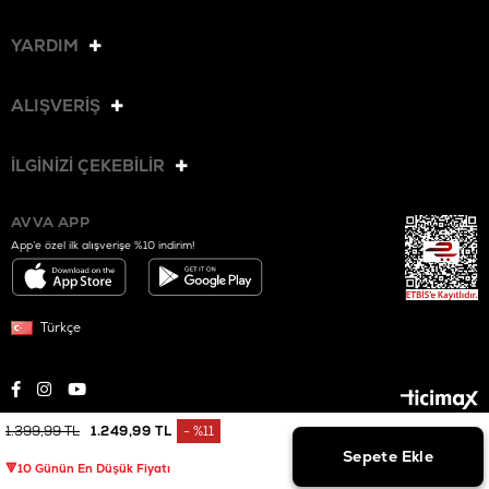
YARDIM
ALIŞVERİŞ
İLGİNİZİ ÇEKEBİLİR
AVVA APP
App’e özel ilk alışverişe %10 indirim!
Türkçe
1.399,99 TL
1.249,99 TL
%
11
© 2025 AVVA. Tüm hakları saklıdır.
İndirim
🔻10 Günün En Düşük Fiyatı