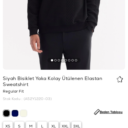
Siyah Bisiklet Yaka Kolay Ütülenen Elastan
Sweatshirt
Regular Fit
Stok Kodu
(A52Y1220-03)
Beden Tablosu
XS
S
M
L
XL
XXL
3XL