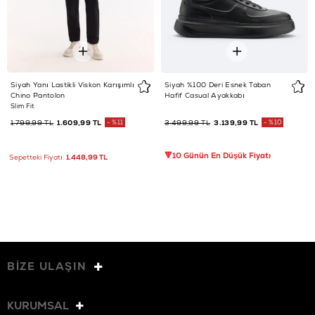
Siyah Yanı Lastikli Viskon Karışımlı
Siyah %100 Deri Esnek Taban
Chino Pantolon
Hafif Casual Ayakkabı
Slim Fit
1.799,99 TL
1.609,99 TL
%11
3.499,99 TL
3.139,99 TL
%10
🔻10 Günün En Düşük Fiyatı
Sepetteki Fiyatı:
1.448,99 TL
BİZE ULAŞIN
KURUMSAL