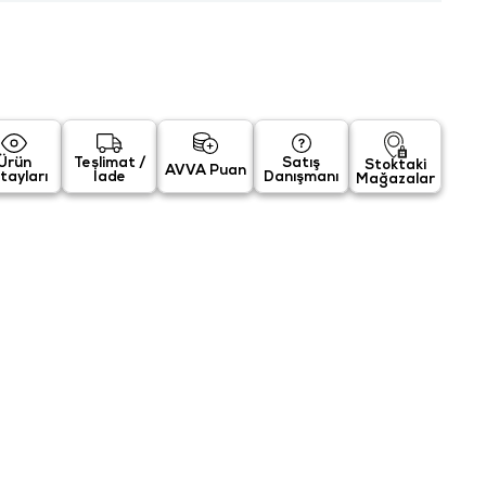
Ürün
Teslimat /
Satış
Stoktaki
AVVA Puan
tayları
İade
Danışmanı
Mağazalar