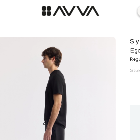
Siy
Eş
Regu
Sto