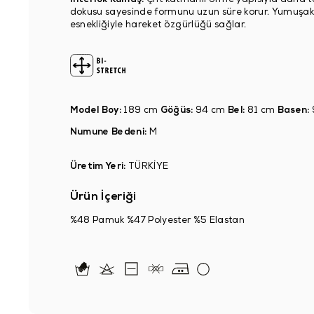
dokusu sayesinde formunu uzun süre korur. Yumuşak y
esnekliğiyle hareket özgürlüğü sağlar.
Model Boy:
189 cm
Göğüs:
94 cm
Bel:
81 cm
Basen:
Numune Bedeni:
M
Üretim Yeri:
TÜRKİYE
Ürün İçeriği
%48 Pamuk %47 Polyester %5 Elastan