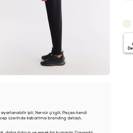
De
ayarlanabilir ipli, Nervür çizgili, Paçası kendi
ka cep üzerinde kabartma branding detaylı,
k, daha dolgun ve esnek bir kumaştır. Dayanıklı