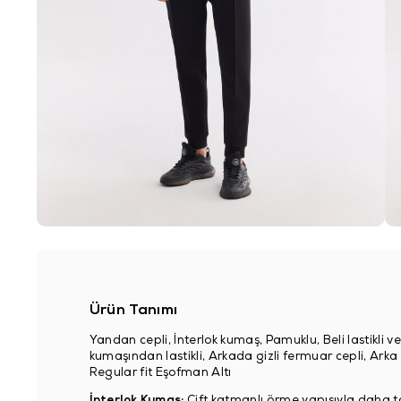
Ürün Tanımı
Yandan cepli, İnterlok kumaş, Pamuklu, Beli lastikli ve 
kumaşından lastikli, Arkada gizli fermuar cepli, Ar
Regular fit Eşofman Altı
İnterlok Kumaş:
Çift katmanlı örme yapısıyla daha to