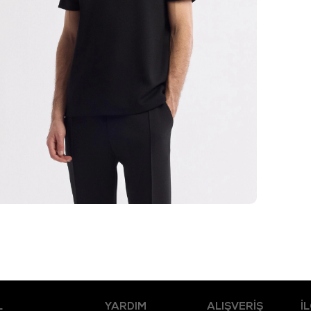
L
YARDIM
ALIŞVERİŞ
İ