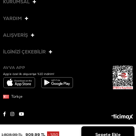
KURUMSAL
YARDIM
ALIŞVERİŞ
İLGİNİZİ ÇEKEBİLİR
AVVA APP
App’e özel ilk alışverişe %10 indirim!
Türkçe
© 2025 AVVA. Tüm hakları saklıdır.
1.808,99 TL
909,99 TL
%
50