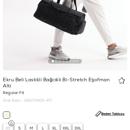
Ekru Beli Lastikli Bağcıklı Bi-Stretch Eşofman
Altı
Regular Fit
Stok Kodu
(A51Y3400-47)
Beden Tablosu
XS
S
M
L
XL
XXL
3XL