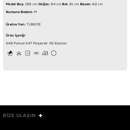
Model Boy:
189 cm
Göğüs:
94 cm
Bel:
81 cm
Basen:
92 cm
Numune Bedeni:
M
Üretim Yeri:
TÜRKİYE
Ürün İçeriği
%48 Pamuk %47 Polyester %5 Elastan
BİZE ULAŞIN