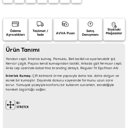
Stoktaki
Ödeme
Teslimat /
Satış
AVVA Puan
Mağazalar
Ayrıcalıkları
İade
Danışmanı
Ürün Tanımı
Yandan cepli, İnterlok kumaş, Pamuklu, Beli lastikli ve ayarlanabilir ipli,
Nervür çizgili, Paçası kendi kumaşından lastikli, Arkada gizli fermuar cepli,
Arka cep üzerinde kabartma branding detaylı, Regular fit Eşofman Altı
İnterlok Kumaş:
Çift katmanlı örme yapısıyla daha tok, daha dolgun ve
esnek bir kumaştır. Dayanıklı dokusu sayesinde formunu uzun süre
korur. Yumuşak yüzeyiyle konforlu bir kullanım sunarken, esnekliğiyle
hareket özgürlüğü sağlar.