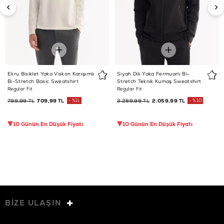
Ekru Bisiklet Yaka Viskon Karışımlı
Siyah Dik Yaka Fermuarlı Bi-
Bi-Stretch Basic Sweatshirt
Stretch Teknik Kumaş Sweatshirt
Regular Fit
Regular Fit
799,99 TL
709,99 TL
%11
2.289,99 TL
2.059,99 TL
%10
🔻10 Günün En Düşük Fiyatı
🔻10 Günün En Düşük Fiyatı
BİZE ULAŞIN