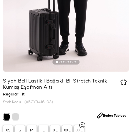
Siyah Beli Lastikli Bağcıklı Bi-Stretch Teknik
Kumaş Eşofman Altı
Regular Fit
Stok Kodu
(A52Y3416-03)
Beden Tablosu
XS
S
M
L
XL
XXL
3XL