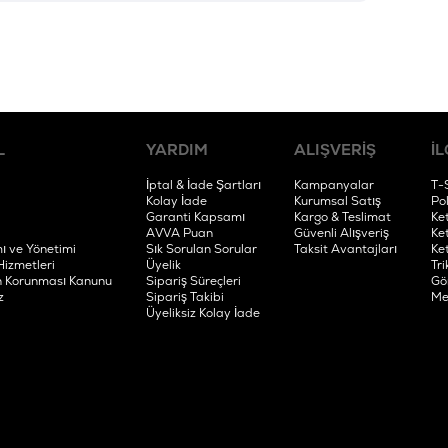
L
YARDIM
ALIŞVERİŞ
İL
İptal & İade Şartları
Kampanyalar
T-
Kolay İade
Kurumsal Satış
Po
Garanti Kapsamı
Kargo & Teslimat
Ke
AVVA Puan
Güvenli Alışveriş
Ke
ı ve Yönetimi
Sık Sorulan Sorular
Taksit Avantajları
Ke
Hizmetleri
Üyelik
Tri
rin Korunması Kanunu
Sipariş Süreçleri
Gö
z
Sipariş Takibi
Me
Üyeliksiz Kolay İade