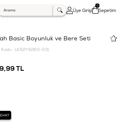
0
Üye Girişi
Sepetim
ah Basic Boyunluk ve Bere Seti
k Kodu
(A52Y9260-03)
9,99 TL
NDART