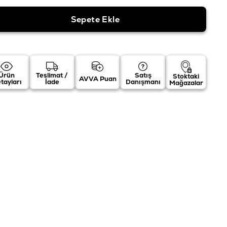
Ürün
Teslimat /
Satış
Stoktaki
AVVA Puan
tayları
İade
Danışmanı
Mağazalar