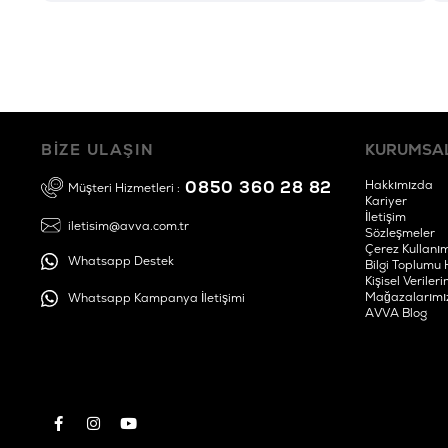
BİZE ULAŞIN
KURUMSA
0850 360 28 82
Hakkımızda
Müşteri Hizmetleri :
Kariyer
İletişim
iletisim@avva.com.tr
Sözleşmeler
Çerez Kullanım
Whatsapp Destek
Bilgi Toplumu 
Kişisel Verile
Mağazalarımı
Whatsapp Kampanya İletişimi
AVVA Blog