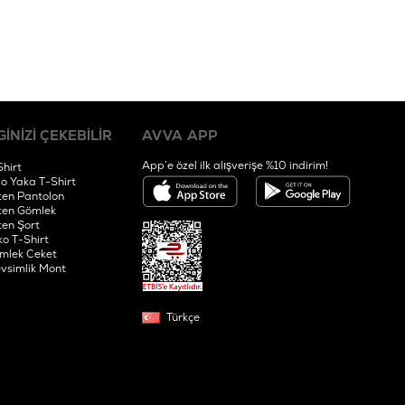
GİNİZİ ÇEKEBİLİR
AVVA APP
App’e özel ilk alışverişe %10 indirim!
Shirt
lo Yaka T-Shirt
ten Pantolon
ten Gömlek
ten Şort
ko T-Shirt
mlek Ceket
vsimlik Mont
Türkçe