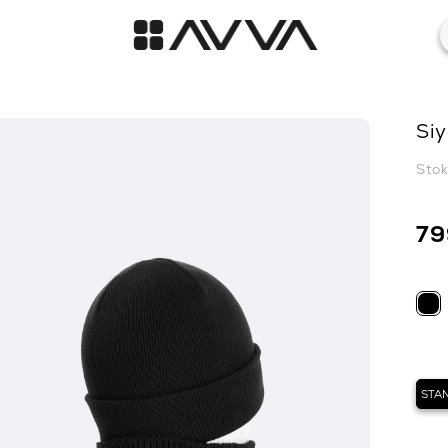
Siy
Sto
79
STA