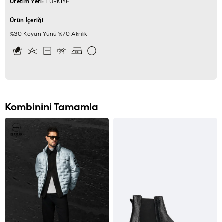
Üretim Yeri:
TÜRKİYE
Ürün İçeriği
%30 Koyun Yünü %70 Akrilik
Kombinini Tamamla