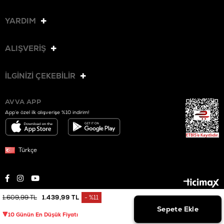
YARDIM
ALIŞVERİŞ
İLGİNİZİ ÇEKEBİLİR
AVVA APP
App’e özel ilk alışverişe %10 indirim!
Türkçe
1.609,99 TL
1.439,99 TL
%
11
© 2025 AVVA. Tüm hakları saklıdır.
İndirim
🔻10 Günün En Düşük Fiyatı