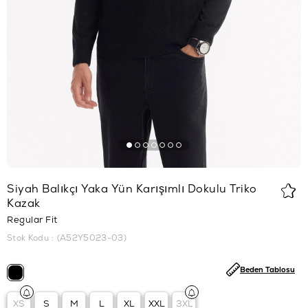
Siyah Balıkçı Yaka Yün Karışımlı Dokulu Triko
Kazak
Regular Fit
Stok Kodu
(A52Y5023-03)
Beden Tablosu
XS
S
M
L
XL
XXL
3XL