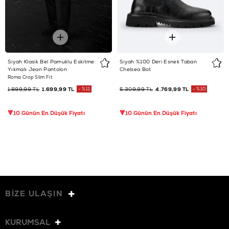
Siyah Klasik Bel Pamuklu Eskitme
Siyah %100 Deri Esnek Taban
Yıkmalı Jean Pantolon
Chelsea Bot
Roma Crop Slim Fit
1.899,99 TL
1.699,99 TL
%11
5.309,99 TL
4.769,99 TL
%10
🔻10 Günün En Düşük Fiyatı
🔻10 Günün En Düşük Fiyatı
BİZE ULAŞIN
KURUMSAL